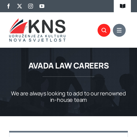
Skip
Toggle
to
Navigat
content
Kalendar aktivnosti
Članovi KNS-a
Projekti
AVADA LAW CAREERS
Biblioteka
Izdavaštvo
We are always looking to add to our renowned
in-house team
Promocije
Kontakt