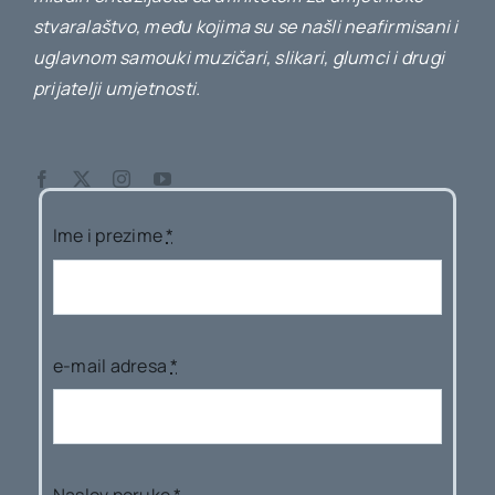
stvaralaštvo, među kojima su se našli neafirmisani i
uglavnom samouki muzičari, slikari, glumci i drugi
prijatelji umjetnosti.
Ime i prezime
*
e-mail adresa
*