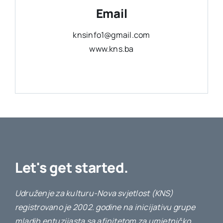
Email
knsinfo1@gmail.com
www.kns.ba
Let's get started.
Udruženje za kulturu-Nova svjetlost (KNS)
registrovano je 2002. godine na inicijativu grupe
mladih entuzijasta sa afinitetom za umjetničko