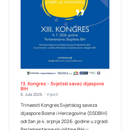
13. Kongres – Svjetski savez dijaspore
BiH
6. Jula 2026.
·
Vijesti
Trinaesti Kongres Svjetskog saveza
dijaspore Bosne i Hercegovine (SSDBIH)
održan je 4. srpnja 2026. godine u zgradi
Parlamentarne skupštine BiH u