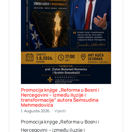
Promocija knjige „Reforma u Bosni i
Hercegovini – između iluzije i
transformacije“ autora Šemsudina
Mehmedovića
1. Augusta 2026.
·
Vijesti
Promocija knjige „Reforma u Bosni i
Hercegovini – između iluzije i