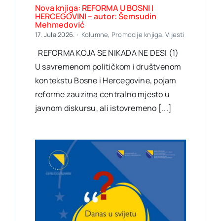
Nova knjiga: REFORMA U BOSNI I
HERCEGOVINI – autor: Šemsudin
Mehmedović
17. Jula 2026.
·
Kolumne
,
Promocije knjiga
,
Vijesti
REFORMA KOJA SE NIKADA NE DESI (1)
U savremenom političkom i društvenom
kontekstu Bosne i Hercegovine, pojam
reforme zauzima centralno mjesto u
javnom diskursu, ali istovremeno [...]