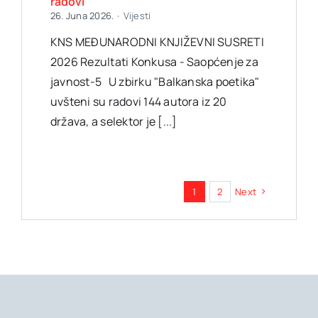
radovi
26. Juna 2026.
·
Vijesti
KNS MEĐUNARODNI KNJIŽEVNI SUSRETI
2026 Rezultati Konkusa - Saopćenje za
javnost-5 U zbirku "Balkanska poetika"
uvšteni su radovi 144 autora iz 20
država, a selektor je [...]
1
2
Next