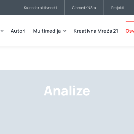
Kalendar aktivnosti
Članovi KNS-a
Projekti
Autori
Multimedija
Kreativna Mreža 21
Osv
Analize