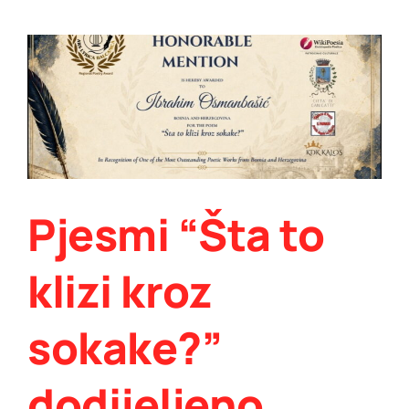
„Reforma
u
Bosni
i
Hercegovini
–
između
iluzije
i
transformacije“
autora
Pjesmi “Šta to
Šemsudina
Mehmedovića
klizi kroz
sokake?”
dodijeljeno