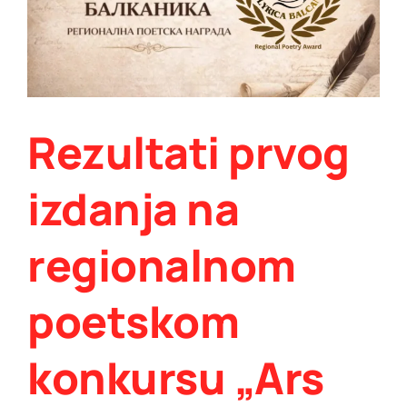
dodijeljeno
počasno
priznanje
Rezultati prvog
izdanja na
regionalnom
poetskom
konkursu „Ars