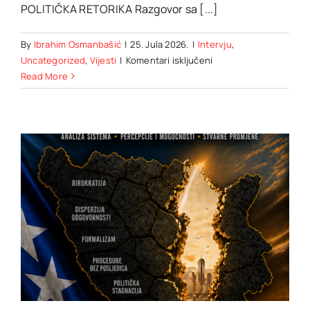
POLITIČKA RETORIKA Razgovor sa [...]
By
Ibrahim Osmanbašić
|
25. Jula 2026.
|
Intervju
,
za
Uncategorized
,
Vijesti
|
Komentari isključeni
Intervju
Read More
sa
Šemsudinom
Mehmedovićem:
REFORMA
MORA
POSTATI
ODGOVORNOST,
A
NE
POLITIČKA
RETORIKA