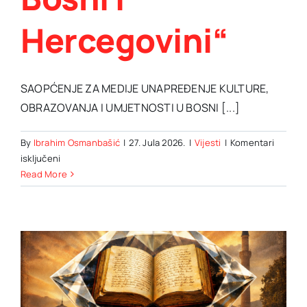
Hercegovini“
SAOPĆENJE ZA MEDIJE UNAPREĐENJE KULTURE,
OBRAZOVANJA I UMJETNOSTI U BOSNI [...]
By
Ibrahim Osmanbašić
|
27. Jula 2026.
|
Vijesti
|
Komentari
za
isključeni
OKRUGLI
Read More
STO:
„Unapređenju
kulture,
obrazovanja
i
umjetnosti
u
Bosni