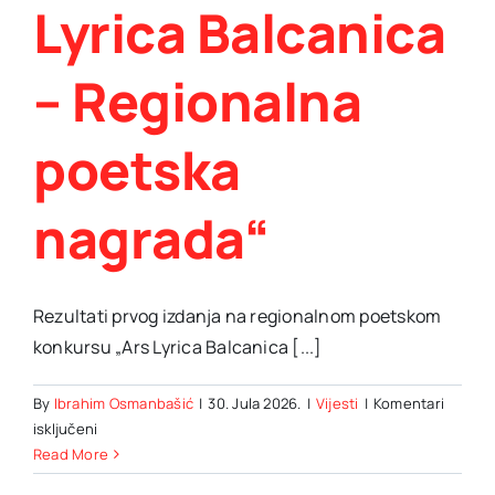
Lyrica Balcanica
– Regionalna
poetska
nagrada“
Rezultati prvog izdanja na regionalnom poetskom
konkursu „Ars Lyrica Balcanica [...]
By
Ibrahim Osmanbašić
|
30. Jula 2026.
|
Vijesti
|
Komentari
za
isključeni
Rezultati
Read More
prvog