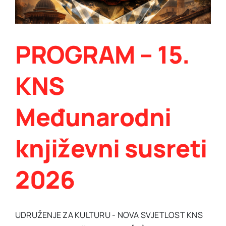
i
Hercegovini“
PROGRAM – 15.
KNS
Međunarodni
književni susreti
2026
UDRUŽENJE ZA KULTURU - NOVA SVJETLOST KNS