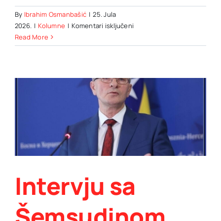
By
Ibrahim Osmanbašić
|
25. Jula
za
2026.
|
Kolumne
|
Komentari isključeni
Šemsudin
Read More
Mehmedović:
PAPIR
SVE
TRPI:
DRŽAVA
STRATEGIJA
BEZ
DRŽAVE
REZULTATA
(2)
Intervju sa
Šemsudinom