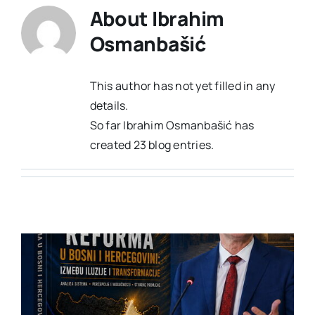
About
Ibrahim
Osmanbašić
This author has not yet filled in any
details.
So far Ibrahim Osmanbašić has
created 23 blog entries.