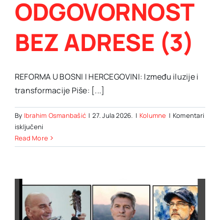
ODGOVORNOST
BEZ ADRESE (3)
REFORMA U BOSNI I HERCEGOVINI: Između iluzije i
transformacije Piše: [...]
By
Ibrahim Osmanbašić
|
27. Jula 2026.
|
Kolumne
|
Komentari
za
isključeni
Šemsudin
Read More
Mehmedović:
ODGOVORNOST
BEZ
ADRESE
(3)