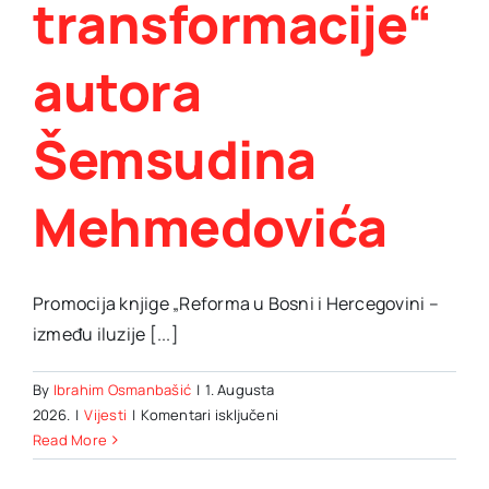
transformacije“
autora
Šemsudina
Mehmedovića
Promocija knjige „Reforma u Bosni i Hercegovini –
između iluzije [...]
By
Ibrahim Osmanbašić
|
1. Augusta
za
2026.
|
Vijesti
|
Komentari isključeni
Promocija
Read More
knjige