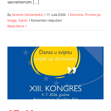
savremenom [...]
By
Ibrahim Osmanbašić
|
17. Jula 2026.
|
Kolumne
,
Promocije
za
knjiga
,
Vijesti
|
Komentari isključeni
Nova
Read More
knjiga:
REFORMA
U
BOSNI
I
HERCEGOVINI
–
autor:
Šemsudin
Mehmedović