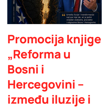
Promocija knjige
„Reforma u
Bosni i
Hercegovini –
između iluzije i