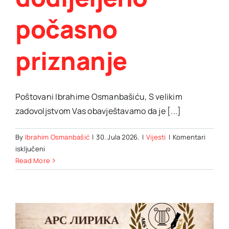
počasno
priznanje
Poštovani Ibrahime Osmanbašiću, S velikim
zadovoljstvom Vas obavještavamo da je [...]
By
Ibrahim Osmanbašić
|
30. Jula 2026.
|
Vijesti
|
Komentari
za
isključeni
Pjesmi
Read More
“Šta
to
klizi
kroz
sokake?”