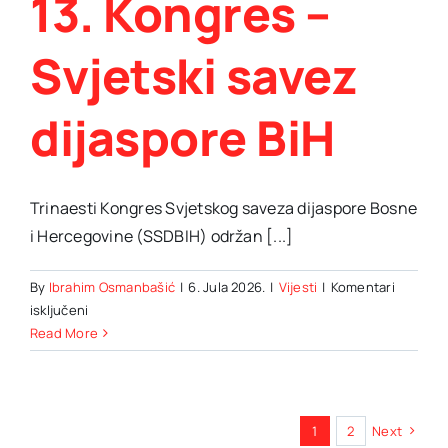
13. Kongres –
Svjetski savez
dijaspore BiH
Trinaesti Kongres Svjetskog saveza dijaspore Bosne
i Hercegovine (SSDBIH) održan [...]
By
Ibrahim Osmanbašić
|
6. Jula 2026.
|
Vijesti
|
Komentari
za
isključeni
13.
Read More
Kongres
–
Svjetski
savez
1
2
Next
dijaspore