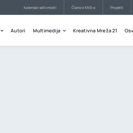
Kalendar aktivnosti
Članovi KNS-a
Projekti
Autori
Multimedija
Kreativna Mreža 21
Osv