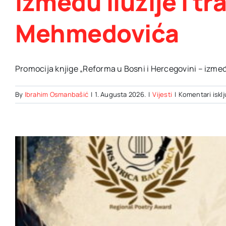
između iluzije i 
Mehmedovića
Promocija knjige „Reforma u Bosni i Hercegovini – između 
By
Ibrahim Osmanbašić
|
1. Augusta 2026.
|
Vijesti
|
Komentari iskl