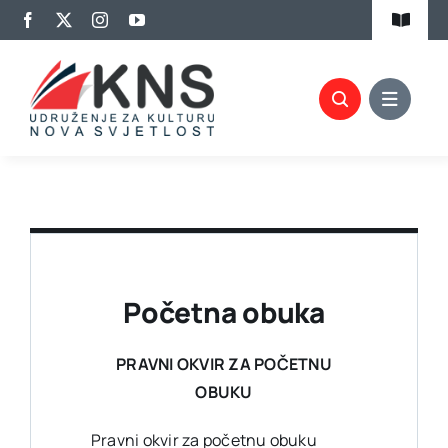
Skip
Toggle
to
Navigat
content
Kalendar aktivnosti
Članovi KNS-a
Projekti
Biblioteka
Izdavaštvo
Početna obuka
Promocije
PRAVNI OKVIR ZA POČETNU
OBUKU
Kontakt
Pravni okvir za početnu obuku