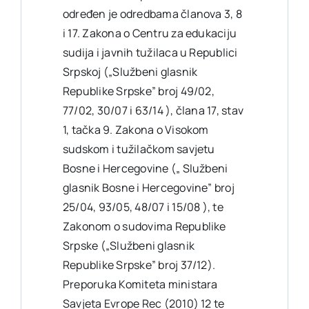
određen je odredbama članova 3, 8
i 17. Zakona o Centru za edukaciju
sudija i javnih tužilaca u Republici
Srpskoj („Službeni glasnik
Republike Srpske” broj 49/02,
77/02, 30/07 i 63/14 ), člana 17, stav
1, tačka 9. Zakona o Visokom
sudskom i tužilačkom savjetu
Bosne i Hercegovine („ Službeni
glasnik Bosne i Hercegovine” broj
25/04, 93/05, 48/07 i 15/08 ), te
Zakonom o sudovima Republike
Srpske („Službeni glasnik
Republike Srpske” broj 37/12).
Preporuka Komiteta ministara
Savjeta Evrope Rec (2010) 12 te