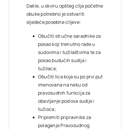
Dakle, u okviru opšteg cilja početne
obuke potrebno je ostvariti
sljedeće posebne ciljeve:
Obučiti stručne saradnike za
posao koji trenutno rade u
sudovima i tužilaštvima te za
posao budućih sudija i
tužilaca;
Obučiti lica koja su po prvi put
imenovana na neku od
pravosudnih funkcija za
obavljanje poslova sudije i
tužioca;
Pripremiti pripravnike za
polaganje Pravosudnog