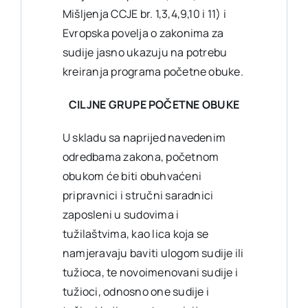
Mišljenja CCJE br. 1,3,4,9,10 i 11) i
Evropska povelja o zakonima za
sudije jasno ukazuju na potrebu
kreiranja programa početne obuke.
CILJNE GRUPE POČETNE OBUKE
U skladu sa naprijed navedenim
odredbama zakona, početnom
obukom će biti obuhvaćeni
pripravnici i stručni saradnici
zaposleni u sudovima i
tužilaštvima, kao lica koja se
namjeravaju baviti ulogom sudije ili
tužioca, te novoimenovani sudije i
tužioci, odnosno one sudije i