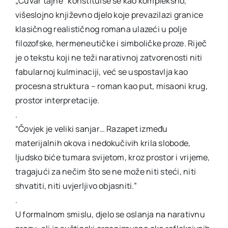
„Čuvar tajne“ konstituiše se kao kompleksno,
višeslojno književno djelo koje prevazilazi granice
klasičnog realističnog romana ulazeći u polje
filozofske, hermeneutičke i simboličke proze. Riječ
je o tekstu koji ne teži narativnoj zatvorenosti niti
fabularnoj kulminaciji, već se uspostavlja kao
procesna struktura – roman kao put, misaoni krug,
prostor interpretacije.
.
“Čovjek je veliki sanjar… Razapet između
materijalnih okova i nedokučivih krila slobode,
ljudsko biće tumara svijetom, kroz prostor i vrijeme,
tragajući za nečim što se ne može niti steći, niti
shvatiti, niti uvjerljivo objasniti.”
.
U formalnom smislu, djelo se oslanja na narativnu