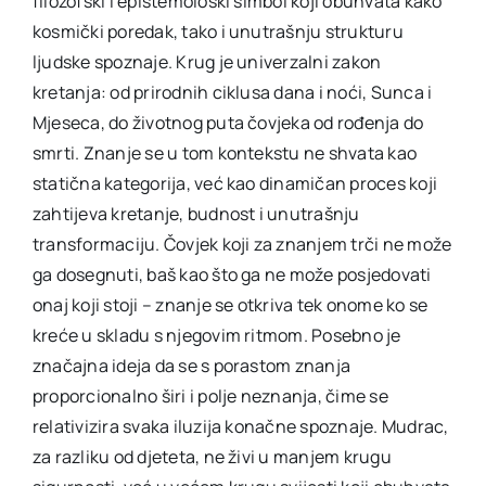
filozofski i epistemološki simbol koji obuhvata kako
kosmički poredak, tako i unutrašnju strukturu
ljudske spoznaje. Krug je univerzalni zakon
kretanja: od prirodnih ciklusa dana i noći, Sunca i
Mjeseca, do životnog puta čovjeka od rođenja do
smrti. Znanje se u tom kontekstu ne shvata kao
statična kategorija, već kao dinamičan proces koji
zahtijeva kretanje, budnost i unutrašnju
transformaciju. Čovjek koji za znanjem trči ne može
ga dosegnuti, baš kao što ga ne može posjedovati
onaj koji stoji – znanje se otkriva tek onome ko se
kreće u skladu s njegovim ritmom. Posebno je
značajna ideja da se s porastom znanja
proporcionalno širi i polje neznanja, čime se
relativizira svaka iluzija konačne spoznaje. Mudrac,
za razliku od djeteta, ne živi u manjem krugu