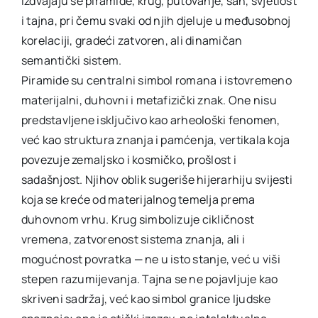
izdvajaju se piramide, krug, putovanje, san, svjetlost
i tajna, pri čemu svaki od njih djeluje u međusobnoj
korelaciji, gradeći zatvoren, ali dinamičan
semantički sistem.
Piramide su centralni simbol romana i istovremeno
materijalni, duhovni i metafizički znak. One nisu
predstavljene isključivo kao arheološki fenomen,
već kao struktura znanja i pamćenja, vertikala koja
povezuje zemaljsko i kosmičko, prošlost i
sadašnjost. Njihov oblik sugeriše hijerarhiju svijesti
koja se kreće od materijalnog temelja prema
duhovnom vrhu. Krug simbolizuje cikličnost
vremena, zatvorenost sistema znanja, ali i
mogućnost povratka — ne u isto stanje, već u viši
stepen razumijevanja. Tajna se ne pojavljuje kao
skriveni sadržaj, već kao simbol granice ljudske