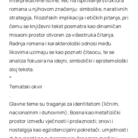
interpretativne istine, već na ispitivanje struktura
romana u njihovom značenju: simbolike, narativnih
strategija, filozofskih implikacija i etičkih pitanja, pri
čemu se književni tekst posmatra kao dinamičan
misaoni prostor otvoren za višestruka čitanja.
Radnja romana i karakterološki odnosi među
likovima uzimaju se kao poznati čitaocu, te se
analiza fokusira na idejni, simbolički i epistemološki
sloj teksta.
*
Tematski okvir
.
Glavne teme su traganje za identitetom (ličnim,
nacionalnim i duhovnim); Bosna kao metafizički
prostor između vječnosti i prolaznosti; snovi i
nostalgija kao egzistencijalni pokretači; umjetnost i