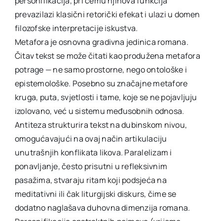
personifikacija, pri čemu njihova funkcija
prevazilazi klasični retorički efekat i ulazi u domen
filozofske interpretacije iskustva.
Metafora je osnovna gradivna jedinica romana.
Čitav tekst se može čitati kao produžena metafora
potrage — ne samo prostorne, nego ontološke i
epistemološke. Posebno su značajne metafore
kruga, puta, svjetlosti i tame, koje se ne pojavljuju
izolovano, već u sistemu međusobnih odnosa.
Antiteza strukturira tekst na dubinskom nivou,
omogućavajući na ovaj način artikulaciju
unutrašnjih konflikata likova. Paralelizam i
ponavljanje, često prisutni u refleksivnim
pasažima, stvaraju ritam koji podsjeća na
meditativni ili čak liturgijski diskurs, čime se
dodatno naglašava duhovna dimenzija romana.