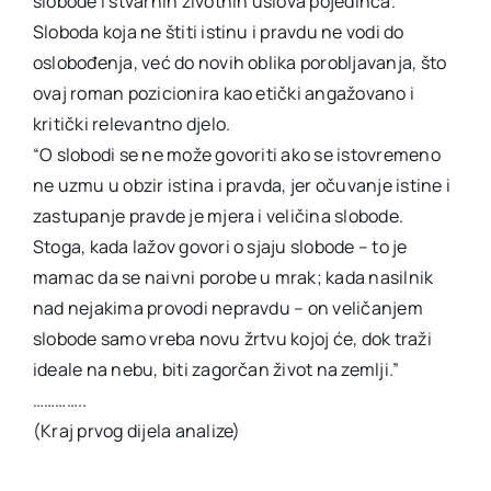
slobode i stvarnih životnih uslova pojedinca.
Sloboda koja ne štiti istinu i pravdu ne vodi do
oslobođenja, već do novih oblika porobljavanja, što
ovaj roman pozicionira kao etički angažovano i
kritički relevantno djelo.
“O slobodi se ne može govoriti ako se istovremeno
ne uzmu u obzir istina i pravda, jer očuvanje istine i
zastupanje pravde je mjera i veličina slobode.
Stoga, kada lažov govori o sjaju slobode – to je
mamac da se naivni porobe u mrak; kada nasilnik
nad nejakima provodi nepravdu – on veličanjem
slobode samo vreba novu žrtvu kojoj će, dok traži
ideale na nebu, biti zagorčan život na zemlji.”
…………..
(Kraj prvog dijela analize)