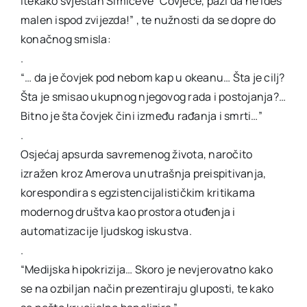
itekako svjestan Šimićeve “Čovječe, pazi da ne ideš
malen ispod zvijezda!” , te nužnosti da se dopre do
konačnog smisla:
.
“… da je čovjek pod nebom kap u okeanu… Šta je cilj?
Šta je smisao ukupnog njegovog rada i postojanja?…
Bitno je šta čovjek čini između rađanja i smrti…”
.
Osjećaj apsurda savremenog života, naročito
izražen kroz Amerova unutrašnja preispitivanja,
korespondira s egzistencijalističkim kritikama
modernog društva kao prostora otuđenja i
automatizacije ljudskog iskustva.
.
“Medijska hipokrizija… Skoro je nevjerovatno kako
se na ozbiljan način prezentiraju gluposti, te kako