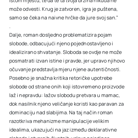
istom mjestu, te da te ta tvoja brzina nikuda ne
može odvesti. Krug je zatvoren, igra je puštena,
samo se čeka na naivne hrčke da jure svoj san.”
.
Dalje, roman dosljedno problematizira pojam
slobode, odbacujući njeno pojednostavljeno i
idealizirano shvatanje. Sloboda se ovdje ne može
posmatrati izvan istine i pravde, jer upravo njihovo
očuvanje predstavlja mjeru njene autentičnosti.
Posebno je snažna kritika retoričke upotrebe
slobode od strane onih koji istovremeno proizvode
laž i nepravdu: lažov slobodu pretvara u mamac,
dok nasilnik njeno veličanje koristi kao paravan za
dominaciju nad slabijima. Na taj način roman
razotkriva mehanizme manipulacije velikim
idealima, ukazujući na jaz između deklarativne