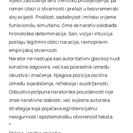
vijesti zaustavlja se u trenutku prosvjetljenja, pa
roman izlazi iz stvarnosti i prelazi u bezvremenski
sloj svijesti. Prošlost, sadašnjost i mitsko vrijeme
funkcionišu simultano, čime se narativ oslobađa
hronološke determinacije. San, vizija i intuicija
postaju legitimni oblici naracije, ravnopravni
empirijskoj stvarnosti.
Narator ne nastupa kao autoritativni glas koji nudi
konačne odgovore, već kao posrednik između
iskustva i značenja. Njegova pozicija oscilira
između svjedočenja, refleksije i suzdržanosti.
Odsustvo potpune naratorske pouzdanosti nije
znak narativne slabosti, već svjesna autorska
strategija koja pojačava egzistencijalnu
nesigurnost i epistemološku otvorenost teksta.
*