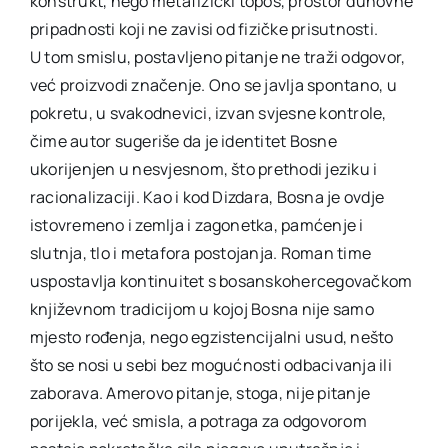
konstrukt, nego metafizički topos, prostor duhovne
pripadnosti koji ne zavisi od fizičke prisutnosti.
U tom smislu, postavljeno pitanje ne traži odgovor,
već proizvodi značenje. Ono se javlja spontano, u
pokretu, u svakodnevici, izvan svjesne kontrole,
čime autor sugeriše da je identitet Bosne
ukorijenjen u nesvjesnom, što prethodi jeziku i
racionalizaciji. Kao i kod Dizdara, Bosna je ovdje
istovremeno i zemlja i zagonetka, pamćenje i
slutnja, tlo i metafora postojanja. Roman time
uspostavlja kontinuitet s bosanskohercegovačkom
književnom tradicijom u kojoj Bosna nije samo
mjesto rođenja, nego egzistencijalni usud, nešto
što se nosi u sebi bez mogućnosti odbacivanja ili
zaborava. Amerovo pitanje, stoga, nije pitanje
porijekla, već smisla, a potraga za odgovorom