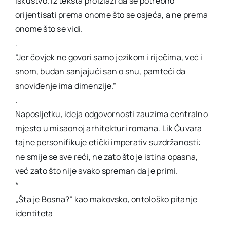
iskustvo. Iz teksta proizlazi da se potrebno
orijentisati prema onome što se osjeća, a ne prema
onome što se vidi.
.
“Jer čovjek ne govori samo jezikom i riječima, već i
snom, budan sanjajući san o snu, pamteći da
snoviđenje ima dimenzije.”
.
Naposljetku, ideja odgovornosti zauzima centralno
mjesto u misaonoj arhitekturi romana. Lik Čuvara
tajne personifikuje etički imperativ suzdržanosti:
ne smije se sve reći, ne zato što je istina opasna,
već zato što nije svako spreman da je primi.
*
„Šta je Bosna?“ kao makovsko, ontološko pitanje
identiteta