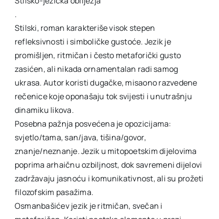
Stilsko-jezička obilježja
.
Stilski, roman karakteriše visok stepen
refleksivnosti i simboličke gustoće. Jezik je
promišljen, ritmičan i često metaforički gusto
zasićen, ali nikada ornamentalan radi samog
ukrasa. Autor koristi dugačke, misaono razvedene
rečenice koje oponašaju tok svijesti i unutrašnju
dinamiku likova.
Posebna pažnja posvećena je opozicijama:
svjetlo/tama, san/java, tišina/govor,
znanje/neznanje. Jezik u mitopoetskim dijelovima
poprima arhaičnu ozbiljnost, dok savremeni dijelovi
zadržavaju jasnoću i komunikativnost, ali su prožeti
filozofskim pasažima.
Osmanbašićev jezik je ritmičan, svečan i