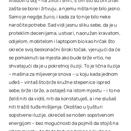
vitezovi u boj – na život i smrt, s tim što su oni znali
zašta se bore i žrtvuju, a njemu ništa nije bilo jasno.
Samo je negdje žurio, i kada za to nije bilo neke
naročite potrebe. Sad vidi jasnu sliku sebe, da je u
proteklim decenijama, ustvari, naoružan kravatom,
odijelom, mobitelom i laptopom bio kao hrčak što
okreće svoj beskonačni široki točak, vjerujući da će
se pomaknuti sa mjesta ako bude brže vrtio, ne
shvatajući da je u pokretnoj iluziji. To je lična iluzija
– mašina za mljevenje snova – u koju kada jednom
uđeš – vintaš što brže kružne stepenice ispred
sebe, brže i brže, a ostaješ na istom mjestu – i to ne
želiš niti da vidiš, niti da konstatuješ, a i ne slušaš
niti tražiš tuđa mišljenja. Okoštao u ljušturi
sopstvene iluzije, okrećeš se nošen sopstvenom
energijom – bez mogućnosti da pojmiš da stojiš na