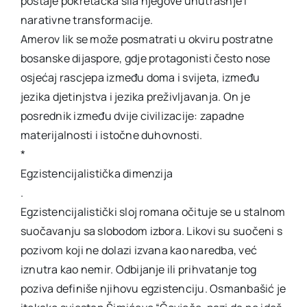
postaje pokretačka sila njegove unutrašnje i
narativne transformacije.
Amerov lik se može posmatrati u okviru postratne
bosanske dijaspore, gdje protagonisti često nose
osjećaj rascjepa između doma i svijeta, između
jezika djetinjstva i jezika preživljavanja. On je
posrednik između dvije civilizacije: zapadne
materijalnosti i istočne duhovnosti.
*
Egzistencijalistička dimenzija
.
Egzistencijalistički sloj romana očituje se u stalnom
suočavanju sa slobodom izbora. Likovi su suočeni s
pozivom koji ne dolazi izvana kao naredba, već
iznutra kao nemir. Odbijanje ili prihvatanje tog
poziva definiše njihovu egzistenciju. Osmanbašić je