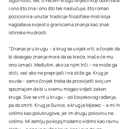
sigurnosti, već u većem krugu svijesti koji obuhvata
i ono što zna i ono što tek naslućuje, što roman
pozicionira unutar tradicije filozofske misli koja
naglašava svijest o granicama znanja kao znak
istinske mudrosti.
.
“Znanje je u krugu – a krug se uvijek vrti, a čovjek da
bi dosegao znanje mora da se kreće, inače će mu
ono izmaći. Međutim, ako za njim trči – ne može ga
stići, već ako ne prepriječi i ne stiže ga. Krug je
svuda – samo čovjek treba da prosvijetli svoj um
spoznajom da bi u svemu mogao vidjeti zakon
kruga. Sve se vrti u krugu – od čovjekovog rađanja,
pa do smrti. Krug je Sunce, a krug je Mjesec – a mi ih
vidimo kao polukrugove, jer im drugu polovinu ne
vidimo. Mi zemlju po kojoj hodamo vidimo kao ravnu