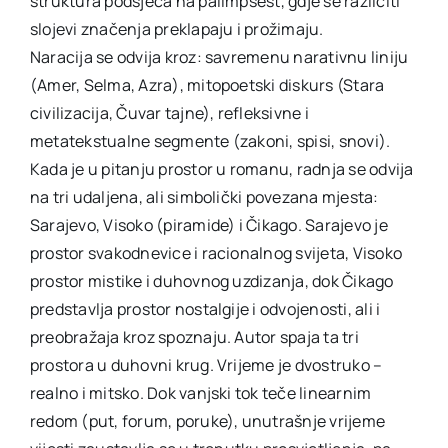
struktura podsjeća na palimpsest, gdje se različiti
slojevi značenja preklapaju i prožimaju.
Naracija se odvija kroz: savremenu narativnu liniju
(Amer, Selma, Azra), mitopoetski diskurs (Stara
civilizacija, Čuvar tajne), refleksivne i
metatekstualne segmente (zakoni, spisi, snovi).
Kada je u pitanju prostor u romanu, radnja se odvija
na tri udaljena, ali simbolički povezana mjesta:
Sarajevo, Visoko (piramide) i Čikago. Sarajevo je
prostor svakodnevice i racionalnog svijeta, Visoko
prostor mistike i duhovnog uzdizanja, dok Čikago
predstavlja prostor nostalgije i odvojenosti, ali i
preobražaja kroz spoznaju. Autor spaja ta tri
prostora u duhovni krug. Vrijeme je dvostruko –
realno i mitsko. Dok vanjski tok teče linearnim
redom (put, forum, poruke), unutrašnje vrijeme