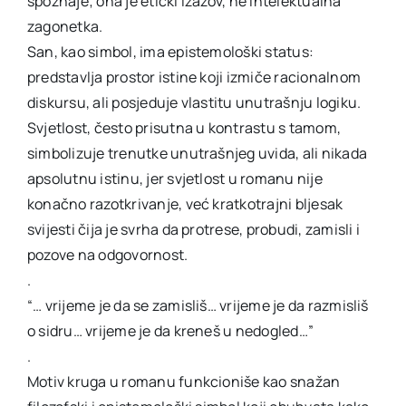
spoznaje; ona je etički izazov, ne intelektualna
zagonetka.
San, kao simbol, ima epistemološki status:
predstavlja prostor istine koji izmiče racionalnom
diskursu, ali posjeduje vlastitu unutrašnju logiku.
Svjetlost, često prisutna u kontrastu s tamom,
simbolizuje trenutke unutrašnjeg uvida, ali nikada
apsolutnu istinu, jer svjetlost u romanu nije
konačno razotkrivanje, već kratkotrajni bljesak
svijesti čija je svrha da protrese, probudi, zamisli i
pozove na odgovornost.
.
“… vrijeme je da se zamisliš… vrijeme je da razmisliš
o sidru… vrijeme je da kreneš u nedogled…”
.
Motiv kruga u romanu funkcioniše kao snažan