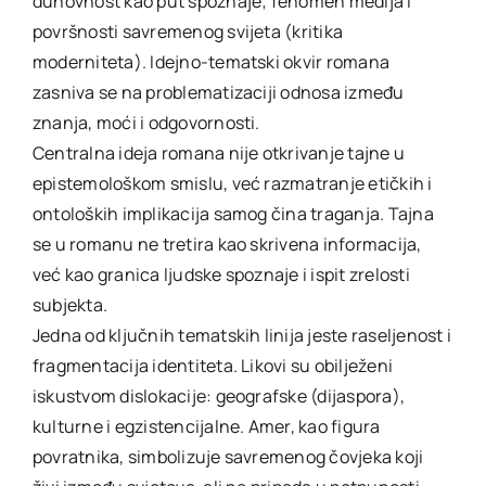
duhovnost kao put spoznaje; fenomen medija i
površnosti savremenog svijeta (kritika
moderniteta). Idejno-tematski okvir romana
zasniva se na problematizaciji odnosa između
znanja, moći i odgovornosti.
Centralna ideja romana nije otkrivanje tajne u
epistemološkom smislu, već razmatranje etičkih i
ontoloških implikacija samog čina traganja. Tajna
se u romanu ne tretira kao skrivena informacija,
već kao granica ljudske spoznaje i ispit zrelosti
subjekta.
Jedna od ključnih tematskih linija jeste raseljenost i
fragmentacija identiteta. Likovi su obilježeni
iskustvom dislokacije: geografske (dijaspora),
kulturne i egzistencijalne. Amer, kao figura
povratnika, simbolizuje savremenog čovjeka koji