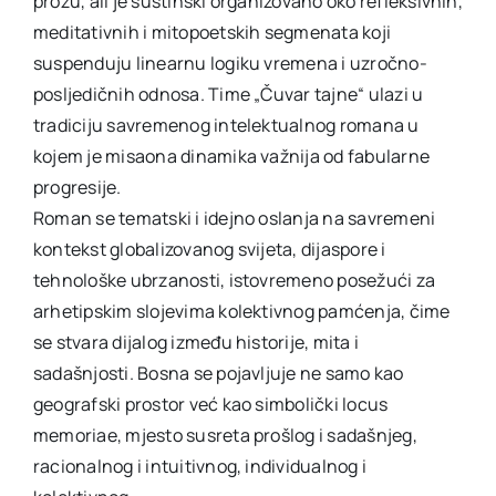
prozu, ali je suštinski organizovano oko refleksivnih,
meditativnih i mitopoetskih segmenata koji
suspenduju linearnu logiku vremena i uzročno-
posljedičnih odnosa. Time „Čuvar tajne“ ulazi u
tradiciju savremenog intelektualnog romana u
kojem je misaona dinamika važnija od fabularne
progresije.
Roman se tematski i idejno oslanja na savremeni
kontekst globalizovanog svijeta, dijaspore i
tehnološke ubrzanosti, istovremeno posežući za
arhetipskim slojevima kolektivnog pamćenja, čime
se stvara dijalog između historije, mita i
sadašnjosti. Bosna se pojavljuje ne samo kao
geografski prostor već kao simbolički locus
memoriae, mjesto susreta prošlog i sadašnjeg,
racionalnog i intuitivnog, individualnog i