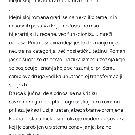
Idejni sloj i misaona arhitektura romana
.
Idejni sloj romana gradi se na nekoliko temeljnih
misaonih postavki koje međusobno nisu
hijerarhijski uređene, već funkcionišu u mreži
odnosa. Prva i osnovna ideja jeste da znanje nije
neutralna kategorija, već nosi etičku težinu. Roman
jasno sugeriše da postoji razlika između znanja koje
se posjeduje i znanja koje se razumije, pri čemu
samo ovo drugo vodi ka unutrašnjoj transformaciji
subjekta.
Druga ključna ideja odnosi se na kritiku
savremenog koncepta progresa, koji se u romanu
prikazuje kao iluzija kretanja bez stvarne promjene.
Figura hrčka u točku simbolizuje modernog čovjeka
koji je zarobljen u sistemu ponavljanja, brzine i