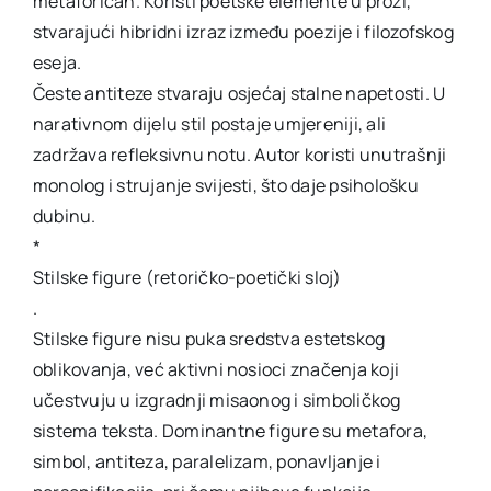
metaforičan. Koristi poetske elemente u prozi,
stvarajući hibridni izraz između poezije i filozofskog
eseja.
Česte antiteze stvaraju osjećaj stalne napetosti. U
narativnom dijelu stil postaje umjereniji, ali
zadržava refleksivnu notu. Autor koristi unutrašnji
monolog i strujanje svijesti, što daje psihološku
dubinu.
*
Stilske figure (retoričko-poetički sloj)
.
Stilske figure nisu puka sredstva estetskog
oblikovanja, već aktivni nosioci značenja koji
učestvuju u izgradnji misaonog i simboličkog
sistema teksta. Dominantne figure su metafora,
simbol, antiteza, paralelizam, ponavljanje i