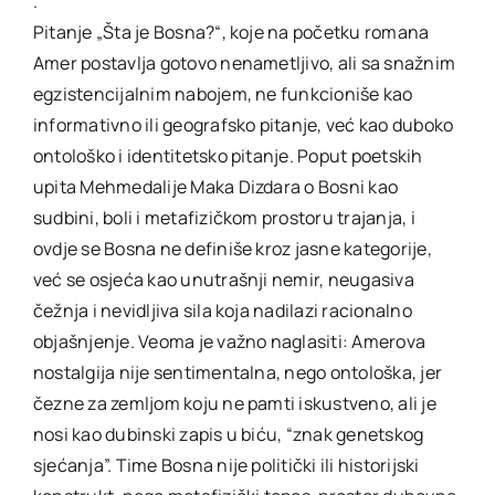
.
Pitanje „Šta je Bosna?“, koje na početku romana
Amer postavlja gotovo nenametljivo, ali sa snažnim
egzistencijalnim nabojem, ne funkcioniše kao
informativno ili geografsko pitanje, već kao duboko
ontološko i identitetsko pitanje. Poput poetskih
upita Mehmedalije Maka Dizdara o Bosni kao
sudbini, boli i metafizičkom prostoru trajanja, i
ovdje se Bosna ne definiše kroz jasne kategorije,
već se osjeća kao unutrašnji nemir, neugasiva
čežnja i nevidljiva sila koja nadilazi racionalno
objašnjenje. Veoma je važno naglasiti: Amerova
nostalgija nije sentimentalna, nego ontološka, jer
čezne za zemljom koju ne pamti iskustveno, ali je
nosi kao dubinski zapis u biću, “znak genetskog
sjećanja”. Time Bosna nije politički ili historijski