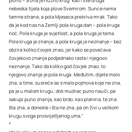
plohu – a ona je nužno krug: kao i sve druga
nebeska tijela koja plove Svemirom. Sunce nema
tamne strane, a pola Mjeseca prekriva mrak. Tako
da je kod nas na Zemlji pola kruga dan – pola kruga
noć. Pola kruga je svjetlost, a pola kruga je tama.
Pola kruga je znanje, a pola kruga je neznanje – bez
obzira koliko čovjek znao, jer kako se povećava
čovjekovo znanje podjednako raste i njegovo
neznanje. Tako da koliko god čovjek znao, to
njegovo znanje je pola kruga. Međutim, dijete malo
zna, a time, susreće se s malo pojmova koje ne zna,
pa je u malom krugu; dok mudrac puno nauči, pa
sakupi puno znanja, kao brdo, kao planina, te zna
šta zna, a donekle i šta ne zna, pa on živi u velikom
krugu svoga prosvijetljenog uma.”
*