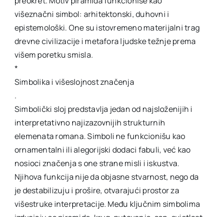
preokret. Motiv piramida funkcioniše kao
višeznačni simbol: arhitektonski, duhovni i
epistemološki. One su istovremeno materijalni trag
drevne civilizacije i metafora ljudske težnje prema
višem poretku smisla.
*
Simbolika i višeslojnost značenja
.
Simbolički sloj predstavlja jedan od najsloženijih i
interpretativno najizazovnijih strukturnih
elemenata romana. Simboli ne funkcionišu kao
ornamentalni ili alegorijski dodaci fabuli, već kao
nosioci značenja s one strane misli i iskustva.
Njihova funkcija nije da objasne stvarnost, nego da
je destabilizuju i prošire, otvarajući prostor za
višestruke interpretacije. Među ključnim simbolima