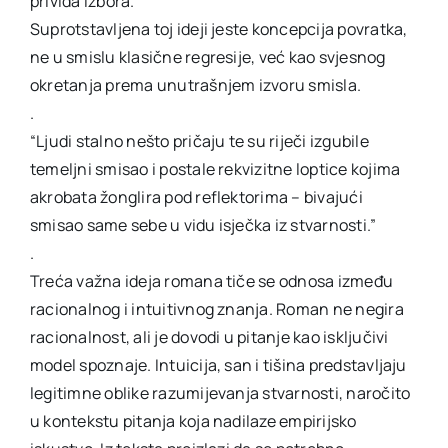
privida izbora.
Suprotstavljena toj ideji jeste koncepcija povratka,
ne u smislu klasične regresije, već kao svjesnog
okretanja prema unutrašnjem izvoru smisla.
.
“Ljudi stalno nešto pričaju te su riječi izgubile
temeljni smisao i postale rekvizitne loptice kojima
akrobata žonglira pod reflektorima – bivajući
smisao same sebe u vidu isječka iz stvarnosti.”
.
Treća važna ideja romana tiče se odnosa između
racionalnog i intuitivnog znanja. Roman ne negira
racionalnost, ali je dovodi u pitanje kao isključivi
model spoznaje. Intuicija, san i tišina predstavljaju
legitimne oblike razumijevanja stvarnosti, naročito
u kontekstu pitanja koja nadilaze empirijsko