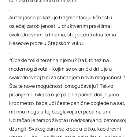
se nešto krucijalno banalizira.”
.
Autor jasno prikazuje fragmentaciju ličnosti i
osjećaj zarobljenosti u društvenim pravilima i
svakodnevnim rutinama, što je centralna tema
Heseove proze u Stepskom vuku.
.
“Odakle toliki teret na njemu? Da li to težina
modernog života – kojim se ovisnički driluje u
svakodnevnoj trci za sticanjem novih mogućnosti?
Šta te nove mogućnosti omogućavaju? Takvo
pitanje mu nikada nije palo na pamet dok je jurio
kroz metro, bacajući česte panične poglede na sat,
niti mu mogu u toj bezglavoj trci pasti na um.
Ubitačan je tempo života u nedosanjanoj betonskoj
džungli! Svakog dana se kreće u bitku, kao drevni