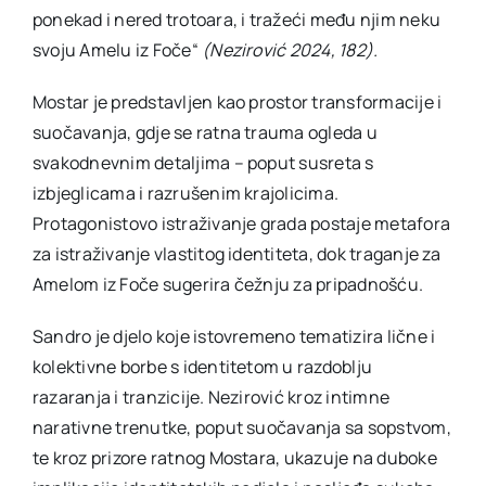
ponekad i nered trotoara, i tražeći među njim neku
svoju Amelu iz Foče“
(Nezirović 2024, 182).
Mostar je predstavljen kao prostor transformacije i
suočavanja, gdje se ratna trauma ogleda u
svakodnevnim detaljima – poput susreta s
izbjeglicama i razrušenim krajolicima.
Protagonistovo istraživanje grada postaje metafora
za istraživanje vlastitog identiteta, dok traganje za
Amelom iz Foče sugerira čežnju za pripadnošću.
Sandro je djelo koje istovremeno tematizira lične i
kolektivne borbe s identitetom u razdoblju
razaranja i tranzicije. Nezirović kroz intimne
narativne trenutke, poput suočavanja sa sopstvom,
te kroz prizore ratnog Mostara, ukazuje na duboke