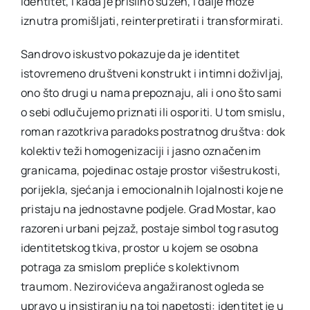
identitet, i kada je prisilno sužen, i dalje može
iznutra promišljati, reinterpretirati i transformirati.
Sandrovo iskustvo pokazuje da je identitet
istovremeno društveni konstrukt i intimni doživljaj,
ono što drugi u nama prepoznaju, ali i ono što sami
o sebi odlučujemo priznati ili osporiti. U tom smislu,
roman razotkriva paradoks postratnog društva: dok
kolektiv teži homogenizaciji i jasno označenim
granicama, pojedinac ostaje prostor višestrukosti,
porijekla, sjećanja i emocionalnih lojalnosti koje ne
pristaju na jednostavne podjele. Grad Mostar, kao
razoreni urbani pejzaž, postaje simbol tog rasutog
identitetskog tkiva, prostor u kojem se osobna
potraga za smislom prepliće s kolektivnom
traumom. Nezirovićeva angažiranost ogleda se
upravo u insistiranju na toj napetosti: identitet je u