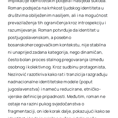
implikacije identitetskih podjela i nasljeđa sukoba.
Roman podsjeća na krhkost ljudskog identiteta u
društvima obilježenim nasiljem, ali i na mogućnost
prevazilaženja tih ograničenja kroz introspekciju i
razumijevanje. Roman potvrđuje da identitet u
postjugoslavenskom, a posebno
bosanskohercegovačkom kontekstu, nije stabilna
ni unaprijed zadana kategorija, nego dinamičan,
često bolan proces stalnog pregovaranja između
osobnog i kolektivnog. Kroz sudbinu protagonista,
Nezirović razotkriva kako rat i tranzicija razgrađuju
nadnacionalne identitetske modele (poput
jugoslavenstva) i nameću reducirane, etničko-
vjerske definicije pripadnosti. Međutim, roman ne
ostaje na razini pukog svjedočanstva o
fragmentaciji, on ide korak dalje, pokazujući kako se