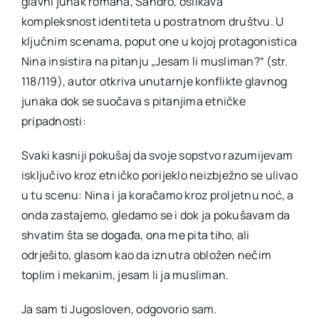
glavni junak romana, Sandro, oslikava
kompleksnost identiteta u postratnom društvu. U
ključnim scenama, poput one u kojoj protagonistica
Nina insistira na pitanju „Jesam li musliman?“ (str.
118/119), autor otkriva unutarnje konflikte glavnog
junaka dok se suočava s pitanjima etničke
pripadnosti:
Svaki kasniji pokušaj da svoje sopstvo razumijevam
isključivo kroz etničko porijeklo neizbježno se ulivao
u tu scenu: Nina i ja koračamo kroz proljetnu noć, a
onda zastajemo, gledamo se i dok ja pokušavam da
shvatim šta se događa, ona me pita tiho, ali
odrješito, glasom kao da iznutra obložen nečim
toplim i mekanim, jesam li ja musliman.
Ja sam ti Jugosloven, odgovorio sam.