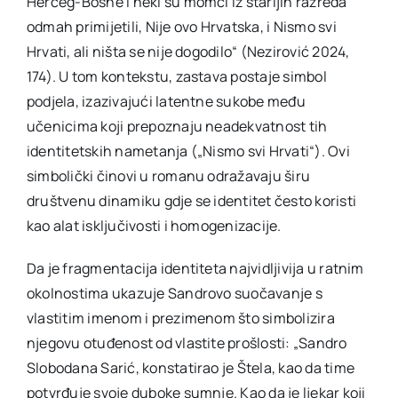
Herceg-Bosne i neki su momci iz starijih razreda
odmah primijetili, Nije ovo Hrvatska, i Nismo svi
Hrvati, ali ništa se nije dogodilo“ (Nezirović 2024,
174). U tom kontekstu, zastava postaje simbol
podjela, izazivajući latentne sukobe među
učenicima koji prepoznaju neadekvatnost tih
identitetskih nametanja („Nismo svi Hrvati“). Ovi
simbolički činovi u romanu odražavaju širu
društvenu dinamiku gdje se identitet često koristi
kao alat isključivosti i homogenizacije.
Da je fragmentacija identiteta najvidljivija u ratnim
okolnostima ukazuje Sandrovo suočavanje s
vlastitim imenom i prezimenom što simbolizira
njegovu otuđenost od vlastite prošlosti: „Sandro
Slobodana Sarić, konstatirao je Štela, kao da time
potvrđuje svoje duboke sumnje. Kao da je ljekar koji