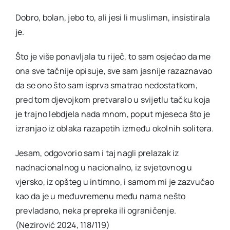
Dobro, bolan, jebo to, ali jesi li musliman, insistirala
je.
Što je više ponavljala tu riječ, to sam osjećao da me
ona sve tačnije opisuje, sve sam jasnije razaznavao
da se ono što sam isprva smatrao nedostatkom,
pred tom djevojkom pretvaralo u svijetlu tačku koja
je trajno lebdjela nada mnom, poput mjeseca što je
izranjao iz oblaka razapetih između okolnih solitera.
Jesam, odgovorio sam i taj nagli prelazak iz
nadnacionalnog u nacionalno, iz svjetovnog u
vjersko, iz opšteg u intimno, i samom mi je zazvučao
kao da je u međuvremenu među nama nešto
prevladano, neka prepreka ili ograničenje.
(Nezirović 2024, 118/119)