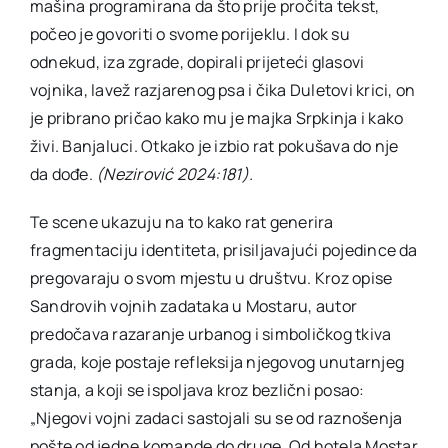
mašina programirana da što prije pročita tekst,
počeo je govoriti o svome porijeklu. I dok su
odnekud, iza zgrade, dopirali prijeteći glasovi
vojnika, lavež razjarenog psa i čika Duletovi krici, on
je pribrano pričao kako mu je majka Srpkinja i kako
živi. Banjaluci. Otkako je izbio rat pokušava do nje
da dođe.
(Nezirović 2024:181).
Te scene ukazuju na to kako rat generira
fragmentaciju identiteta, prisiljavajući pojedince da
pregovaraju o svom mjestu u društvu. Kroz opise
Sandrovih vojnih zadataka u Mostaru, autor
predočava razaranje urbanog i simboličkog tkiva
grada, koje postaje refleksija njegovog unutarnjeg
stanja, a koji se ispoljava kroz bezlični posao:
„Njegovi vojni zadaci sastojali su se od raznošenja
pošte od jedne komande do druge. Od hotela Mostar