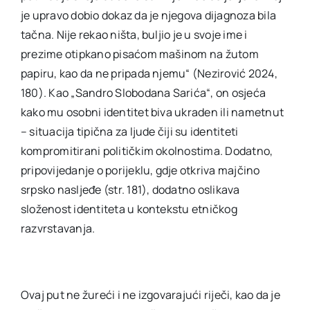
je upravo dobio dokaz da je njegova dijagnoza bila
tačna. Nije rekao ništa, buljio je u svoje ime i
prezime otipkano pisaćom mašinom na žutom
papiru, kao da ne pripada njemu“ (Nezirović 2024,
180). Kao „Sandro Slobodana Sarića“, on osjeća
kako mu osobni identitet biva ukraden ili nametnut
– situacija tipična za ljude čiji su identiteti
kompromitirani političkim okolnostima. Dodatno,
pripovijedanje o porijeklu, gdje otkriva majčino
srpsko nasljeđe (str. 181), dodatno oslikava
složenost identiteta u kontekstu etničkog
razvrstavanja.
Ovaj put ne žureći i ne izgovarajući riječi, kao da je