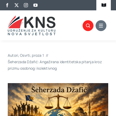
Skip
Toggle
to
Navigat
content
Kalendar aktivnosti
Članovi KNS-a
Projekti
Autori
Osvrti
proza 1
Biblioteka
Šeherzada Džafić: Angažirana identitetska pitanja kroz
prizmu osobnog i kolektivnog
Izdavaštvo
Promocije
Kontakt