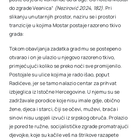
do zgrade Veanica“
(Nezirović 2024, 182).
Pri
slikanju unutarnjih prostor, naziru se i prostori
tranzicije u kojima Mostar postaje razoreno tkivo
grada:
Tokom obavljanja zadatka grad mu se postepeno
otvarao i on je ulazio u njegovo razoreno tkivo,
primjećujući koliko se preko noći sve promijenilo.
Postojale su ulice kojima je rado išao, poput
Radićeve, jer se tamo nalazio centar za prihvat
izbjeglica iz Istočne Hercegovine. U njemu su se
zadržavale porodice koje nisu imale gdje, obično
žene, djeca i starci, čiji se očevi, muževi, braća i
sinovi nisu uspjeli izvući iz srpskog obruča. Prolazio
je pored te ružne, socijalističke zgrade promatrajući
djevojke, koje su kačile veš na štrikove razapete