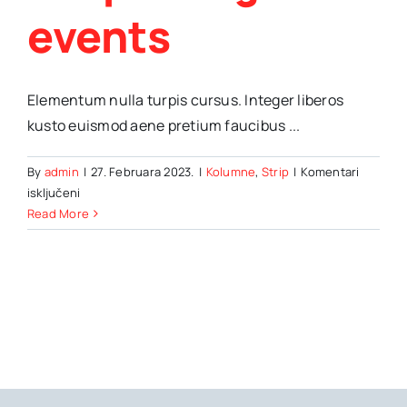
events
Elementum nulla turpis cursus. Integer liberos
kusto euismod aene pretium faucibus ...
By
admin
|
27. Februara 2023.
|
Kolumne
,
Strip
|
Komentari
za
isključeni
Enhancing
Read More
the
VIP
experience
at
sporting
events