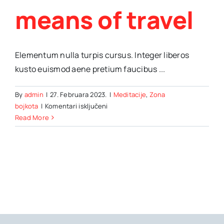
means of travel
Elementum nulla turpis cursus. Integer liberos
kusto euismod aene pretium faucibus ...
By
admin
|
27. Februara 2023.
|
Meditacije
,
Zona
za
bojkota
|
Komentari isključeni
Hot
Read More
air
ballooning
as
an
alternative
means
of
travel