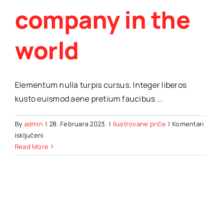
company in the
world
Elementum nulla turpis cursus. Integer liberos
kusto euismod aene pretium faucibus ...
By
admin
|
28. Februara 2023.
|
Ilustrovane priče
|
Komentari
za
isključeni
Amazon
Read More
becomes
first
trillion-
dollar
company
in