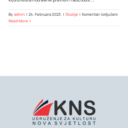
za
By
admin
|
24. Februara 2023.
|
Studije
|
Komentari isključeni
Impor
Read More
trend
you
need
to
know
abou
social
medi