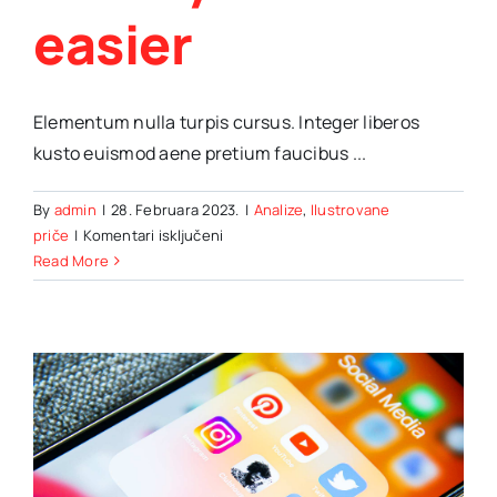
easier
Elementum nulla turpis cursus. Integer liberos
kusto euismod aene pretium faucibus ...
By
admin
|
28. Februara 2023.
|
Analize
,
Ilustrovane
za
priče
|
Komentari isključeni
Innovative
Read More
tech
gadgets
that
will
make
your
life
easier