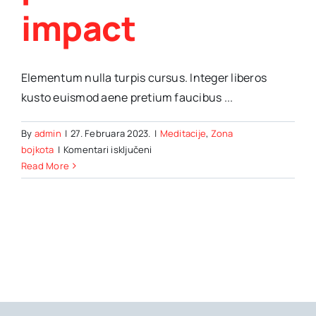
impact
Elementum nulla turpis cursus. Integer liberos
kusto euismod aene pretium faucibus ...
By
admin
|
27. Februara 2023.
|
Meditacije
,
Zona
za
bojkota
|
Komentari isključeni
Exploring
Read More
the
global
trends
in
politics
&
their
impact