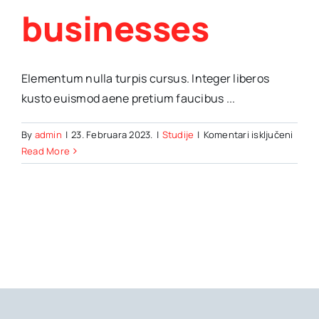
businesses
Elementum nulla turpis cursus. Integer liberos
kusto euismod aene pretium faucibus ...
za
By
admin
|
23. Februara 2023.
|
Studije
|
Komentari isključeni
Scala
Read More
cloud
comp
for
onlin
busin