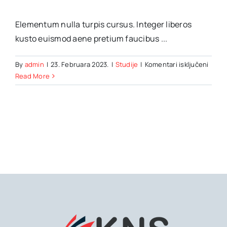
Elementum nulla turpis cursus. Integer liberos
kusto euismod aene pretium faucibus ...
za
By
admin
|
23. Februara 2023.
|
Studije
|
Komentari isključeni
Behol
Read More
the
splen
of
the
Amalf
coast