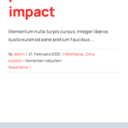
impact
Elementum nulla turpis cursus. Integer liberos
kusto euismod aene pretium faucibus ...
By
admin
|
27. Februara 2023.
|
Meditacije
,
Zona
za
bojkota
|
Komentari isključeni
Exploring
Read More
the
global
trends
in
politics
&
their
impact