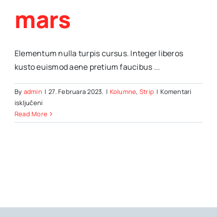
mars
Elementum nulla turpis cursus. Integer liberos
kusto euismod aene pretium faucibus ...
By
admin
|
27. Februara 2023.
|
Kolumne
,
Strip
|
Komentari
za
isključeni
NASA
Read More
discovers
frozen
pools
of
water
all
over
mars