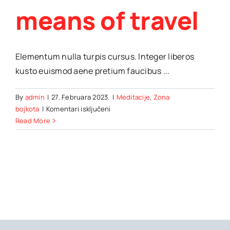
means of travel
Elementum nulla turpis cursus. Integer liberos
kusto euismod aene pretium faucibus ...
By
admin
|
27. Februara 2023.
|
Meditacije
,
Zona
za
bojkota
|
Komentari isključeni
Hot
Read More
air
ballooning
as
an
alternative
means
of
travel