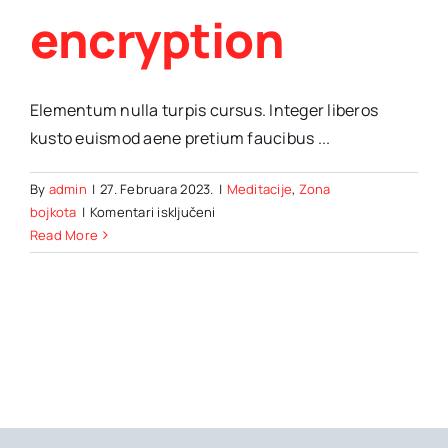
encryption
Elementum nulla turpis cursus. Integer liberos
kusto euismod aene pretium faucibus ...
By
admin
|
27. Februara 2023.
|
Meditacije
,
Zona
za
bojkota
|
Komentari isključeni
VPN
Read More
security
&
its
role
in
the
future
of
data