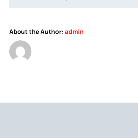
funkcije
i
društvo
About the Author:
admin