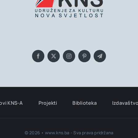
inging you the latest news and insights, Everyd
ovi KNS-A
Projekti
Biblioteka
Izdavaštv
© 2026 • www.kns.ba - Sva prava pridržana