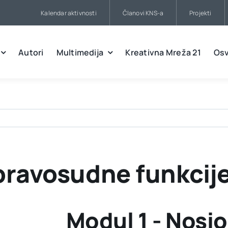
Kalendar aktivnosti
Članovi KNS-a
Projekti
Autori
Multimedija
Kreativna Mreža 21
Osv
pravosudne funkcije
Modul 1 - Nosi