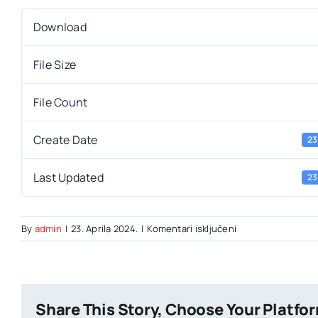
Download
File Size
File Count
Create Date
23
Last Updated
23
za
By
admin
|
23. Aprila 2024.
|
Komentari isključeni
Modul
1
–
Nosioci
Share This Story, Choose Your Platfo
pravosudne