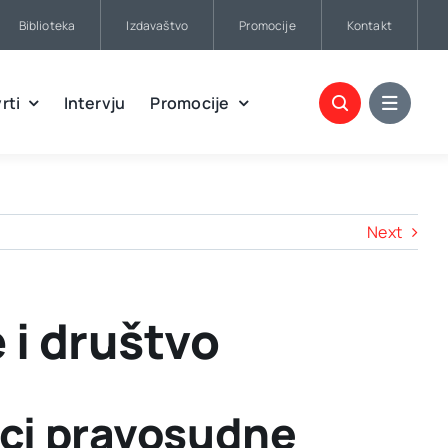
Biblioteka
Izdavaštvo
Promocije
Kontakt
rti
Intervju
Promocije
Next
 i društvo
oci pravosudne