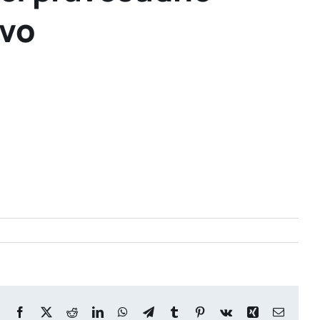
tvo
Facebook
X
Reddit
LinkedIn
WhatsApp
Telegram
Tumblr
Pinterest
Vk
Xing
Email