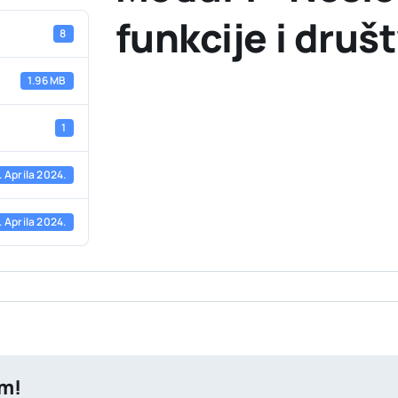
funkcije i druš
8
1.96 MB
1
. Aprila 2024.
. Aprila 2024.
rm!