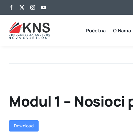
Skip
to
content
Početna
O Nama
Modul 1 – Nosioci 
Download