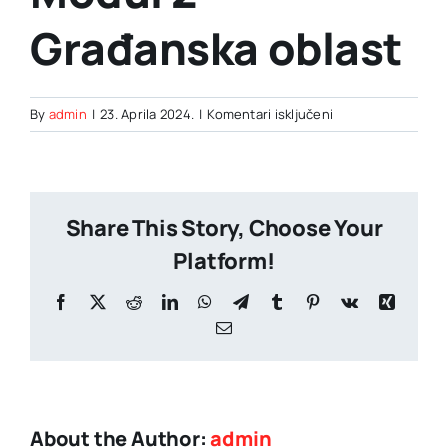
Građanska oblast
za
By
admin
|
23. Aprila 2024.
|
Komentari isključeni
Modul
2
–
Građanska
Share This Story, Choose Your
oblast
Platform!
Facebook
X
Reddit
LinkedIn
WhatsApp
Telegram
Tumblr
Pinterest
Vk
Xing
Email
About the Author:
admin