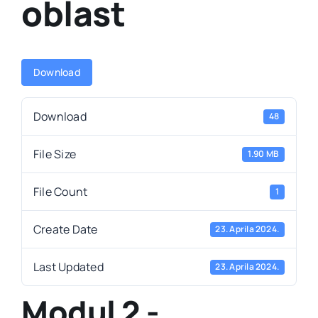
oblast
Download
Download
48
File Size
1.90 MB
File Count
1
Create Date
23. Aprila 2024.
Last Updated
23. Aprila 2024.
Modul 2 -