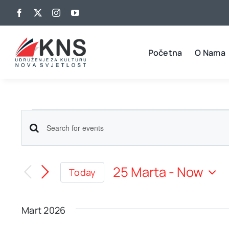
Skip
to
content
Početna
O Nama
Events
Events
Enter
Keyword.
Search
Search
25 Marta
 - 
Now
Today
for
and
Select
Events
date.
Views
by
Mart 2026
Keyword.