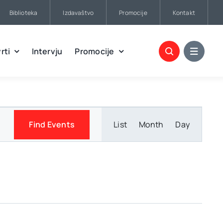
Biblioteka
Izdavaštvo
Promocije
Kontakt
rti
Intervju
Promocije
Event
Find Events
List
Month
Day
Views
Navigatio