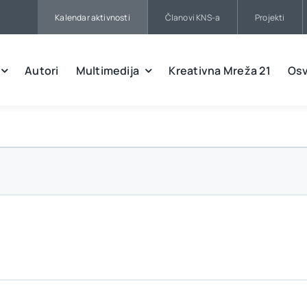
Kalendar aktivnosti
Članovi KNS-a
Projekti
Autori
Multimedija
Kreativna Mreža 21
Osv