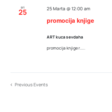
Navigation
sri
25 Marta @ 12:00 am
25
promocija knjige
ART kuca sevdaha
promocija knjige r.....
Previous
Events