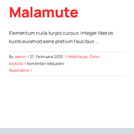
Malamute
Elementum nulla turpis cursus. Integer liberos
kusto euismod aene pretium faucibus ...
By
admin
|
27. Februara 2023.
|
Meditacije
,
Zona
za
bojkota
|
Komentari isključeni
10
Read More
Things
to
know
about
your
Alaskan
Malamute