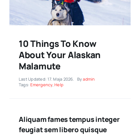
10 Things To Know
About Your Alaskan
Malamute
Last Updated: 17. Maja 2026.
By
admin
Tags:
Emergency
,
Help
Aliquam fames tempus integer
feugiat sem libero quisque