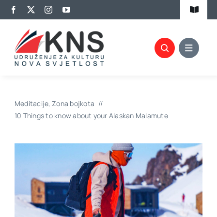
Skip
Toggle
to
Navigat
content
Kalendar aktivnosti
Članovi KNS-a
Projekti
Meditacije
Zona bojkota
Biblioteka
10 Things to know about your Alaskan Malamute
Izdavaštvo
Promocije
Kontakt