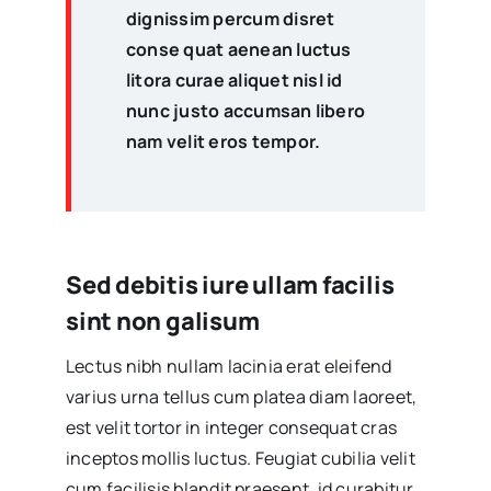
dignissim percum disret
conse quat aenean luctus
litora curae aliquet nisl id
nunc justo accumsan libero
nam velit eros tempor.
Sed debitis iure ullam facilis
sint non galisum
Lectus nibh nullam lacinia erat eleifend
varius urna tellus cum platea diam laoreet,
est velit tortor in integer consequat cras
inceptos mollis luctus. Feugiat cubilia velit
cum facilisis blandit praesent, id curabitur