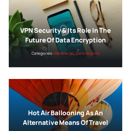
VPN Security & Its Role In The
Future Of Data Encryption
Categories:
Meditacije
,
Zona bojkota
Hot Air Ballooning As An
Alternative Means Of Travel