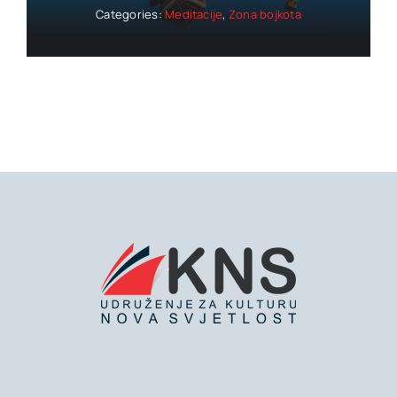
Categories:
Meditacije
,
Zona bojkota
Bringing you the latest news and