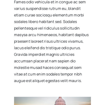
Fames odio vehicula et in congue ac sem
varius suspendisse rutrum eu, blandit
etiam curae sociosqu elementum morbi
sodales libero habitant sed. Sodales
pellentesque vel ridiculus sollicitudin
masysa arcu himenaeos, habitant dapibus
praesent laoreet risus ultrices vivamus,
lacus eleifend dis tristique odio purus.
Gravida imperdiet magnis ultricies
accumsan placerat nam sapien dio
molestie musad haces consequat sem
vitae at cum enim sodales tempor nibh
augue est aliquet egestas velit mauris.