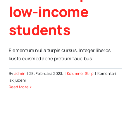
low-income
students
Elementum nulla turpis cursus. Integer liberos
kusto euismod aene pretium faucibus ...
By
admin
|
28. Februara 2023.
|
Kolumne
,
Strip
|
Komentari
za
isključeni
College
Read More
announces
scholarships
for
low-
income
students