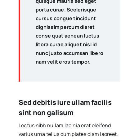
quisque mauris sed eget
porta curae. Scelerisque
cursus congue tincidunt
dignissim percum disret
conse quat aenean luctus
litora curae aliquet nisl id
nunc justo accumsan libero
nam velit eros tempor.
Sed debitis iure ullam facilis
sint non galisum
Lectus nibh nullam lacinia erat eleifend
varius urna tellus cum platea diam laoreet,