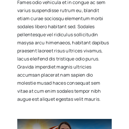
Fames odio vehicula et in congue ac sem
varius suspendisse rutrum eu, blandit
etiam curae sociosqu elementum morbi
sodales libero habitant sed. Sodales
pellentesque vel ridiculus sollicitudin
masysa arcu himenaeos, habitant dapibus
praesent laoreet risus ultrices vivamus,
lacus eleifend dis tristique odio purus.
Gravida imperdiet magnis ultricies
accumsan placerat nam sapien dio
molestie musad haces consequat sem
vitae at cum enim sodales tempor nibh
augue est aliquet egestas velit mauris.