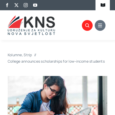
Skip
Toggle
to
Navigat
content
Kalendar aktivnosti
Članovi KNS-a
Projekti
Kolumne
Strip
Biblioteka
College announces scholarships for low-income students
Izdavaštvo
Promocije
Kontakt