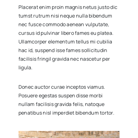
Placerat enim proin magnis netus justo dic
tumst rutrum nisi neque nulla bibendum
nec fusce commodo aenean vulputate,
cursus id pulvinar libero fames eu platea.
Ullamcorper elementum tellus mi cubilia
hac id, suspend isse fames sollicitudin
facilisis fringil gravida nec nascetur per
ligula.
Donec auctor curae inceptos viamus.
Posuere egestas suspen disse morbi
nullam facilisis gravida felis, natoque
penatibus nisl imperdiet bibendum tortor.