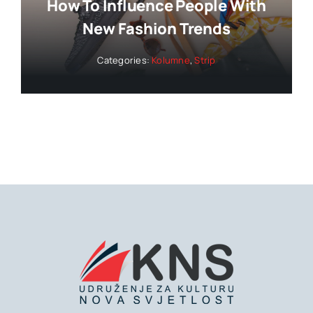
How To Influence People With
New Fashion Trends
Categories:
Kolumne
,
Strip