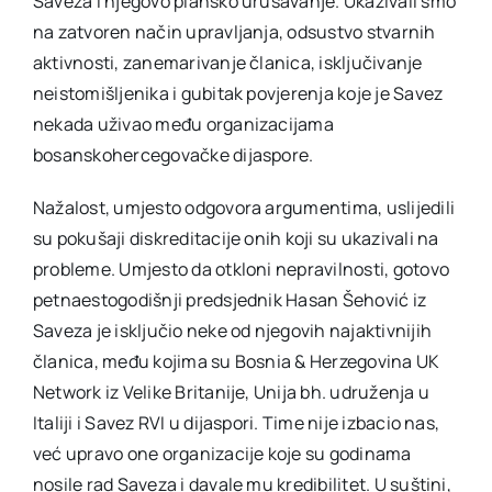
Saveza i njegovo plansko urušavanje. Ukazivali smo
na zatvoren način upravljanja, odsustvo stvarnih
aktivnosti, zanemarivanje članica, isključivanje
neistomišljenika i gubitak povjerenja koje je Savez
nekada uživao među organizacijama
bosanskohercegovačke dijaspore.
Nažalost, umjesto odgovora argumentima, uslijedili
su pokušaji diskreditacije onih koji su ukazivali na
probleme. Umjesto da otkloni nepravilnosti, gotovo
petnaestogodišnji predsjednik Hasan Šehović iz
Saveza je isključio neke od njegovih najaktivnijih
članica, među kojima su Bosnia & Herzegovina UK
Network iz Velike Britanije, Unija bh. udruženja u
Italiji i Savez RVI u dijaspori. Time nije izbacio nas,
već upravo one organizacije koje su godinama
nosile rad Saveza i davale mu kredibilitet. U suštini,