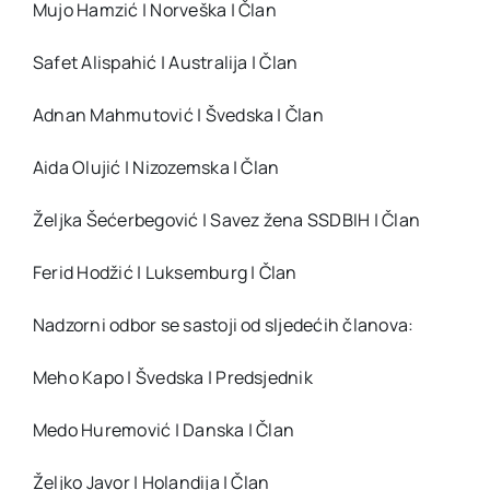
Mujo Hamzić | Norveška | Član
Safet Alispahić | Australija | Član
Adnan Mahmutović | Švedska | Član
Aida Olujić | Nizozemska | Član
Željka Šećerbegović | Savez žena SSDBIH | Član
Ferid Hodžić | Luksemburg | Član
Nadzorni odbor se sastoji od sljedećih članova:
Meho Kapo | Švedska | Predsjednik
Medo Huremović | Danska | Član
Željko Javor | Holandija | Član