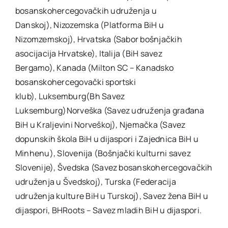
bosanskohercegovačkih udruženja u
Danskoj), Nizozemska (Platforma BiH u
Nizomzemskoj), Hrvatska (Sabor bošnjačkih
asocijacija Hrvatske), Italija (BiH savez
Bergamo), Kanada (Milton SC – Kanadsko
bosanskohercegovački sportski
klub), Luksemburg(Bh Savez
Luksemburg)Norveška (Savez udruženja građana
BiH u Kraljevini Norveškoj), Njemačka (Savez
dopunskih škola BiH u dijaspori i Zajednica BiH u
Minhenu), Slovenija (Bošnjački kulturni savez
Slovenije), Švedska (Savez bosanskohercegovačkih
udruženja u Švedskoj), Turska (Federacija
udruženja kulture BiH u Turskoj), Savez žena BiH u
dijaspori, BHRoots – Savez mladih BiH u dijaspori.