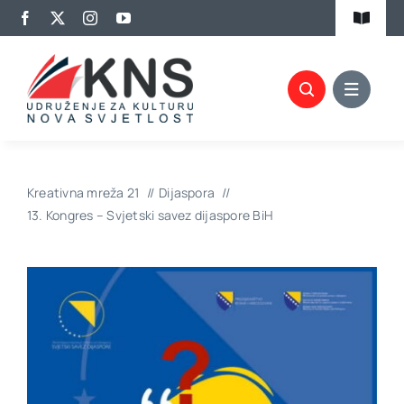
Skip
Toggle
to
Navigat
content
Kalendar aktivnosti
Članovi KNS-a
Projekti
Kreativna mreža 21
Dijaspora
Biblioteka
13. Kongres – Svjetski savez dijaspore BiH
Izdavaštvo
Promocije
Kontakt