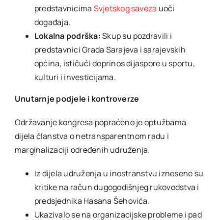
predstavnicima
Svjetskog saveza
uoči
događaja.
Lokalna podrška:
Skup su pozdravili i
predstavnici Grada Sarajeva i sarajevskih
općina, ističući doprinos dijaspore u sportu,
kulturi i investicijama.
Unutarnje podjele i kontroverze
Održavanje kongresa popraćeno je optužbama
dijela članstva o netransparentnom radu i
marginalizaciji određenih udruženja.
Iz dijela udruženja u inostranstvu iznesene su
kritike na račun dugogodišnjeg rukovodstva i
predsjednika Hasana Šehovića.
Ukazivalo se na organizacijske probleme i pad