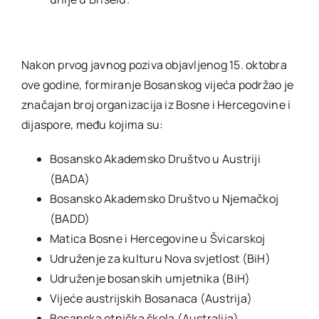
Nakon prvog javnog poziva objavljenog 15. oktobra
ove godine, formiranje Bosanskog vijeća podržao je
značajan broj organizacija iz Bosne i Hercegovine i
dijaspore, među kojima su:
Bosansko Akademsko Društvo u Austriji
(BADA)
Bosansko Akademsko Društvo u Njemačkoj
(BADD)
Matica Bosne i Hercegovine u Švicarskoj
Udruženje za kulturu Nova svjetlost (BiH)
Udruženje bosanskih umjetnika (BiH)
Vijeće austrijskih Bosanaca (Austrija)
Bosanska etnička škola (Australija)