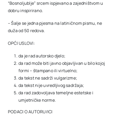
“Bosnoljublje” srcem ispjevano a zajedništvom u
dobru inspirirano.
– Šalje se jedna pjesma na latiničnom pismu, ne
duža od 50 redova.
OPĆI USLOVI:
da je rad autorsko djelo;
da rad može biti javno objavljivan u bilo kojoj
formi – štampano ili virtuelno;
da tekst ne sadrži vulgarizme;
da tekst nije uvredljivog sadržaja;
da rad zadovoljava temeljne estetske i
umjetničke norme.
PODACI O AUTORU/ICI