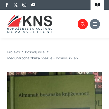
Skip
Toggle
to
Navigat
content
Kalendar aktivnosti
Članovi KNS-a
Projekti
Projekti
Bosnoljublje
Biblioteka
Međunarodna zbirka poezije – Bosnoljublje 2
Izdavaštvo
Promocije
Kontakt