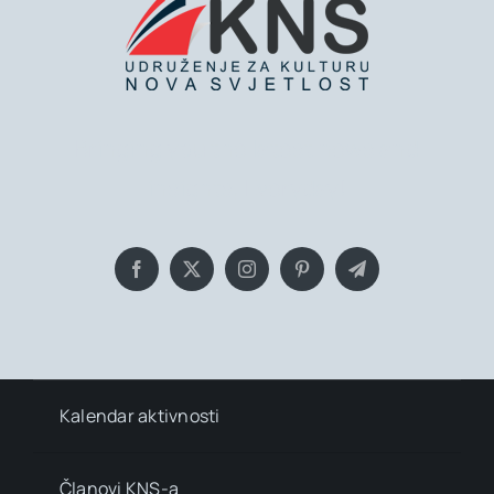
Bringing you the latest news and
insights, Everyday!
Kalendar aktivnosti
Članovi KNS-a