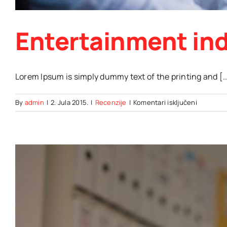
Entertainment ind
Lorem Ipsum is simply dummy text of the printing and [..
za
By
admin
|
2. Jula 2015.
|
Recenzije
|
Komentari isključeni
Entertai
industry
acquisiti