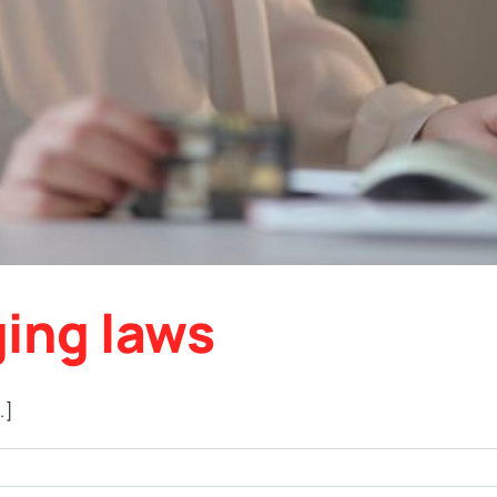
ing laws
.]
gy