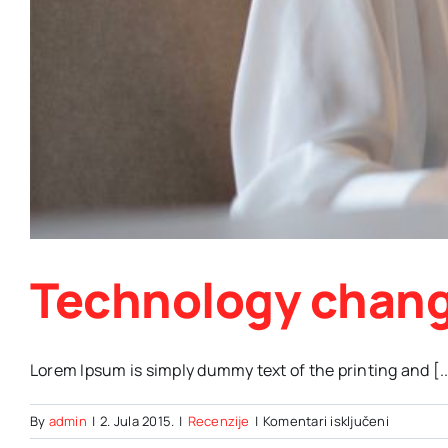
Technology chang
Lorem Ipsum is simply dummy text of the printing and [..
za
By
admin
|
2. Jula 2015.
|
Recenzije
|
Komentari isključeni
Technolo