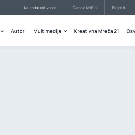
Kalendar aktivnosti
Članovi KNS-a
Projekti
Autori
Multimedija
Kreativna Mreža 21
Osv