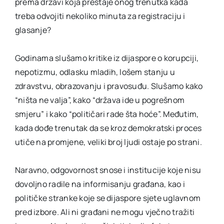
prema državi koja prestaje onog trenutka kada
treba odvojiti nekoliko minuta za registraciju i
glasanje?
Godinama slušamo kritike iz dijaspore o korupciji,
nepotizmu, odlasku mladih, lošem stanju u
zdravstvu, obrazovanju i pravosuđu. Slušamo kako
“ništa ne valja”, kako “država ide u pogrešnom
smjeru” i kako “političari rade šta hoće”. Međutim,
kada dođe trenutak da se kroz demokratski proces
utiče na promjene, veliki broj ljudi ostaje po strani.
Naravno, odgovornost snose i institucije koje nisu
dovoljno radile na informisanju građana, kao i
političke stranke koje se dijaspore sjete uglavnom
pred izbore. Ali ni građani ne mogu vječno tražiti