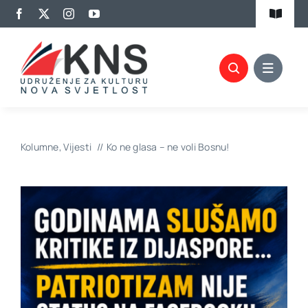
Skip
Toggle
to
Navigat
content
Kalendar aktivnosti
Članovi KNS-a
Projekti
Kolumne
Vijesti
Ko ne glasa – ne voli Bosnu!
Biblioteka
Izdavaštvo
Promocije
Kontakt