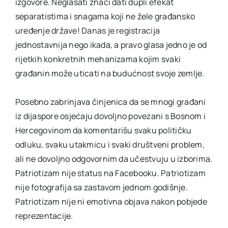
izgovore. Neglasati znači dati dupli efekat
separatistima i snagama koji ne žele građansko
uređenje države! Danas je registracija
jednostavnija nego ikada, a pravo glasa jedno je od
rijetkih konkretnih mehanizama kojim svaki
građanin može uticati na budućnost svoje zemlje.
Posebno zabrinjava činjenica da se mnogi građani
iz dijaspore osjećaju dovoljno povezani s Bosnom i
Hercegovinom da komentarišu svaku političku
odluku, svaku utakmicu i svaki društveni problem,
ali ne dovoljno odgovornim da učestvuju u izborima.
Patriotizam nije status na Facebooku. Patriotizam
nije fotografija sa zastavom jednom godišnje.
Patriotizam nije ni emotivna objava nakon pobjede
reprezentacije.