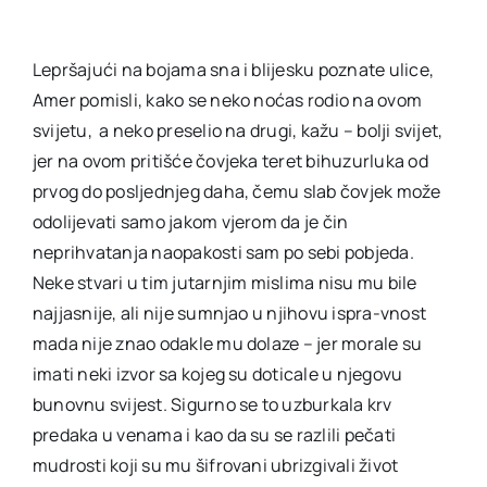
Lepršajući na bojama sna i blijesku poznate ulice,
Amer pomisli, kako se neko noćas rodio na ovom
svijetu, a neko preselio na drugi, kažu – bolji svijet,
jer na ovom pritišće čovjeka teret bihuzurluka od
prvog do posljednjeg daha, čemu slab čovjek može
odolijevati samo jakom vjerom da je čin
neprihvatanja naopakosti sam po sebi pobjeda.
Neke stvari u tim jutarnjim mislima nisu mu bile
najjasnije, ali nije sumnjao u njihovu ispra-vnost
mada nije znao odakle mu dolaze – jer morale su
imati neki izvor sa kojeg su doticale u njegovu
bunovnu svijest. Sigurno se to uzburkala krv
predaka u venama i kao da su se razlili pečati
mudrosti koji su mu šifrovani ubrizgivali život