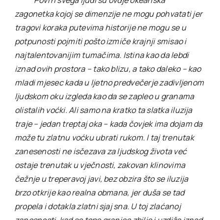
zagonetka kojoj se dimenzije ne mogu pohvatati jer
tragovi koraka putevima historije ne mogu se u
potpunosti pojmiti pošto izmiče krajnji smisao i
najtalentovanijim tumačima. Istina kao da lebdi
iznad ovih prostora – tako blizu, a tako daleko – kao
mladi mjesec kada u ljetno predvečerje zadivljenom
ljudskom oku izgleda kao da se zapleo u granama
olistalih voćki. Ali samo na kratko ta slatka iluzija
traje – jedan treptaj oka – kada čovjek ima dojam da
može tu zlatnu voćku ubrati rukom. I taj trenutak
zanesenosti ne isčezava za ljudskog života već
ostaje trenutak u vječnosti, zakovan klinovima
čežnje u treperavoj javi, bez obzira što se iluzija
brzo otkrije kao realna obmana, jer duša se tad
propela i dotakla zlatni sjaj sna. U toj zlaćanoj
zanesnosti, kad se tope granice zbilje i uzdiže iznad