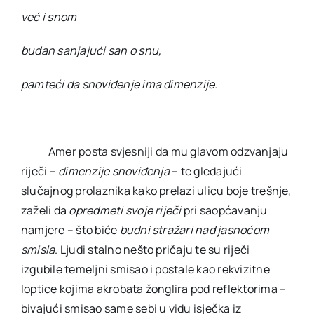
već i snom
budan sanjajući san o snu,
pamteći da snoviđenje ima dimenzije.
Amer posta svjesniji da mu glavom odzvanjaju
riječi –
dimenzije snoviđenja
– te gledajući
slučajnog prolaznika kako prelazi ulicu boje trešnje,
zaželi da
opredmeti svoje riječi
pri saopćavanju
namjere – što biće
budni stražari nad jasnoćom
smisla
. Ljudi stalno nešto pričaju te su riječi
izgubile temeljni smisao i postale kao rekvizitne
loptice kojima akrobata žonglira pod reflektorima –
bivajući smisao same sebi u vidu isječka iz