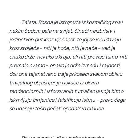
Zaista, Bosna je istrgnuta iz kosmičkog sna i
nekim čudom pala na svijet, čineći neizbrisiv i
jedinstven put kroz vječnost, te joj se isčuđavaju
kroz stoljeća – niti je hoće, niti je neće – već je
onako drže, nekako s kraja; ali niti previše tamo, niti
premalo ovamo – onako je drže između krajnosti,
dok ona tajanstveno traje prkoseći svakom obliku
trivijalnog objašnjenja i iskače iz okvira
tendencioznih i isforsiranih tumačenja koja bitno
iskrivljuju činjenice i falsifikuju istinu – preko čega
se udaraju teški pečati epohalnih ciklusa.
Povrh svega ljudi su ovdje okeanska