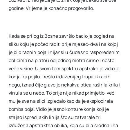
godine. Vrijeme je konačno progovorilo.
Kada se prilog iz Bosne završio bacio je pogled na
sliku koju je počeo raditi prije mjesec-dva i na kojoj
je bilo raznih boja i nijansi u čudesno raspoređenim
oblicima na platnu od jednog metra širine i nešto
veće visine. U svom tom spektru apstrakcije vidio je
konja na pojilu, nešto izduženijeg trupa i kraćih
nogu, iznad čije glave je nekakva ptica raširila krila i
vinula se u nebo. To prije nije nikad primjetio, već
mu je sve na slici izgledalo kao da je eksplodirala
bomba boja. Vidio je jasno konture konja koji je
stajao ispred jakih linija što su zatvarale tri
izdužena apstraktna oblika, koja su bila srodna i na