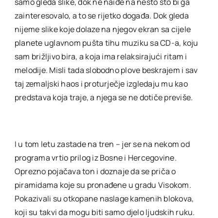
samo gleda slike, dok ne naiđe na nešto što bi ga
zainteresovalo, a to se rijetko događa. Dok gleda
nijeme slike koje dolaze na njegov ekran sa cijele
planete uglavnom pušta tihu muziku sa CD-a, koju
sam brižljivo bira, a koja ima relaksirajući ritam i
melodije. Misli tada slobodno plove beskrajem i sav
taj zemaljski haos i proturječje izgledaju mu kao
predstava koja traje, a njega se ne dotiče previše.
I u tom letu zastade na tren – jer se na nekom od
programa vrtio prilog iz Bosne i Hercegovine.
Oprezno pojačava ton i doznaje da se priča o
piramidama koje su pronađene u gradu Visokom.
Pokazivali su otkopane naslage kamenih blokova,
koji su takvi da mogu biti samo djelo ljudskih ruku.