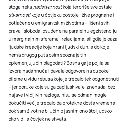
stoga neka
nadstvarnost
koja teroriše sve ostale
stvarnosti
koje u čovjeku postoje i žive prognane i
potlačene u emigrantskim životima – lišeni svih
prava i sloboda, osuđene na paralelnu egzistenciju
u marginalnim sferama i relacijama, ali gdje je oaza
ljudske kreacije koja hrani ljudski duh, a do koje
nema drugog puta osim spoznaje tih
oplemenjujućih blagodati? Bosna ga je pojila sa
izvora nadahnuća i davala odgovore na duboke
dileme u vidu rebusa koje je trebalo tek odgonetnuti
– jer poruke koje su ga zapljuskivale iznenada, bez
najave i vidljivih razloga, nisu se odmah mogle
dokučiti već je trebalo da protekne dosta vremena
dok sam život ne bi učinio jasnim ono što ljudsko
oko vidi, a čovjek ne shvata.