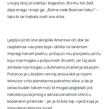
u kojoj stoji je izobilje i bogastvo, što mu toli žeđ,
daje snagu i krepi ga. „Bistre vode Bosnom teku!“ –
tako bi se trebala zvati ova slika.
Ljepljivi prsti sna sklopiše Amerove oči dok se
rasplamsa-vao ples boja i oblika na lanenom
impregriranom platnu, pričajući mu povijesnu priču
koju nije mogao u potpunosti shvatiti, jer taj jezik
simbola nije mogao u dubinama značenja da pojmi.
Potonuo je u blaženi smiraj snova dok je nijemi
televizor vrtio planetarne pokretne slike, a da je
ostao budan tokom noći bi mogao pogledati još
nekoliko puta prilog o senzacionalnom otkriću
bosanskih piramida – jer je to bila top-vijest koja je
toga dana obilazila svijet.