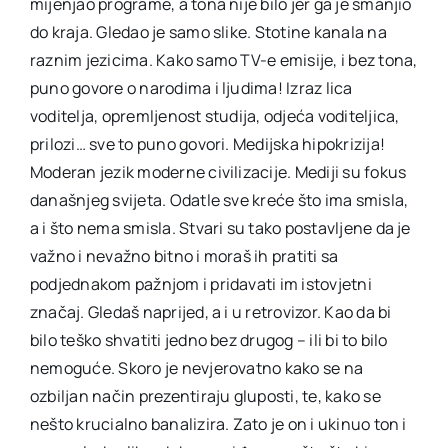
mijenjao programe, a tona nije bilo jer ga je smanjio
do kraja. Gledao je samo slike. Stotine kanala na
raznim jezicima. Kako samo TV-e emisije, i bez tona,
puno govore o narodima i ljudima! Izraz lica
voditelja, opremljenost studija, odjeća voditeljica,
prilozi… sve to puno govori. Medijska hipokrizija!
Moderan jezik moderne civilizacije. Mediji su fokus
današnjeg svijeta. Odatle sve kreće što ima smisla,
a i što nema smisla. Stvari su tako postavljene da je
važno i nevažno bitno i moraš ih pratiti sa
podjednakom pažnjom i pridavati im istovjetni
značaj. Gledaš naprijed, a i u retrovizor. Kao da bi
bilo teško shvatiti jedno bez drugog – ili bi to bilo
nemoguće. Skoro je nevjerovatno kako se na
ozbiljan način prezentiraju gluposti, te, kako se
nešto krucialno banalizira. Zato je on i ukinuo ton i