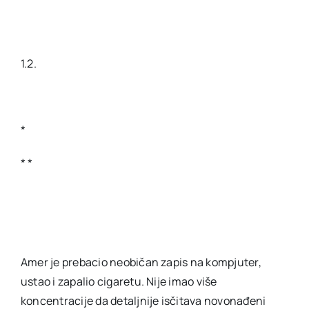
1.2.
*
* *
Amer je prebacio neobičan zapis na kompjuter,
ustao i zapalio cigaretu. Nije imao više
koncentracije da detaljnije isčitava novonađeni