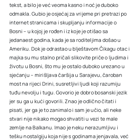
tekst, a bilo je već veoma kasno i noć je duboko
odmakla. Gubio je osjećaj za vrijeme pri pretrazi po
internet stranicama i skupljanju informacije o
Bosni – u kojoj je rođen i iz koje je otišao sa
jedanaest godina, kada je sa roditeljima došao u
Ameriku. Dok je odrastao u blještavom Čikagu otac i
majka su mu stalno pričali slikovite priče o ljudima i
životu u Bosni, što mu je ostalo duboko urezano u
sjećanju – mirišljava čaršija u Sarajevu, čaroban
most na rijeci Drini, susretljivi ljudi koji razumiju
tuđu nevolju i tugu. Govorio je dobro bosanski jezik
jer su ga u kući govorili. Znao je odlično čitati i
pisati, jer ga je to zanimalo i sam je učio, ali neke
stvari nije nikako mogao shvatiti u vezi te male
zemlje na Balkanu. Imao je neku nerazumljivu i
tešku nostalgiju koja nije s godinama jenjavala, već