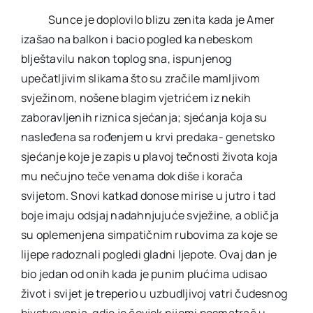
Sunce je doplovilo blizu zenita kada je Amer
izašao na balkon i bacio pogled ka nebeskom
blještavilu nakon toplog sna, ispunjenog
upečatljivim slikama što su zračile mamljivom
svježinom, nošene blagim vjetrićem iz nekih
zaboravljenih riznica sjećanja; sjećanja koja su
nasleđena sa rođenjem u krvi predaka- genetsko
sjećanje koje je zapis u plavoj tečnosti života koja
mu nečujno teče venama dok diše i korača
svijetom. Snovi katkad donose mirise u jutro i tad
boje imaju odsjaj nadahnjujuće svježine, a obličja
su oplemenjena simpatičnim rubovima za koje se
lijepe radoznali pogledi gladni ljepote. Ovaj dan je
bio jedan od onih kada je punim plućima udisao
život i svijet je treperio u uzbudljivoj vatri čudesnog
bivstvovanja, gdje je čovjek nijemi posmatrač u