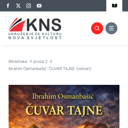
Skip
Toggle
to
Navigat
content
Kalendar aktivnosti
Članovi KNS-a
Projekti
Biblioteka
proza 2
Biblioteka
Ibrahim Osmanbašić: ČUVAR TAJNE (roman)
Izdavaštvo
Promocije
Kontakt