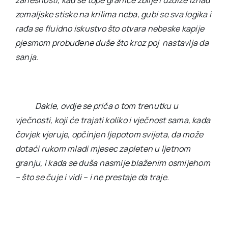
zemaljske stiske na krilima neba, gubi se sva logika i
rađa se fluidno iskustvo što otvara nebeske kapije
pjesmom probuđene duše što kroz poj nastavlja da
sanja.
Dakle, ovdje se priča o tom trenutku u
vječnosti, koji će trajati koliko i vječnost sama, kada
čovjek vjeruje, opčinjen ljepotom svijeta, da može
dotaći rukom mladi mjesec zapleten u ljetnom
granju, i kada se duša nasmije blaženim osmijehom
– što se čuje i vidi – i ne prestaje da traje.