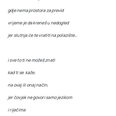
gdje nema prostora za previd
vrijeme je da kreneš u nedogled
jer slutnja će te vratiti na polazište…
i sve to ti ne možeš znati
kad ti se kaže,
na ovaj ili onaj način,
jer čovjek ne govori samo jezikom
i riječima