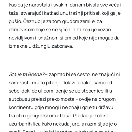
kao da je narastala i svakim danom bivala sve veća i
teža, stvarajući katkad unutrašnji pritisak koji ga je
gušio. Čeznuo je za tom grudom zemlje, za
domovinom koje se ne sjeća, a za koju je vezan
nevidljivom i snažnom silom od koje nije mogao da
izmakne u džunglu zaborava.
Šta je ta Bosna?
– zapitao bi se često, ne znajući ni
sam zašto mu to pitanje dolazi, onako, samo od
sebe, dok ide ulicom, penje se uz stepenice ili u
autobusu prelazi preko mosta – ovdje na drugom
kontinentu gdje mnogi i ne znaju gdje tu državu
tražiti u geografskom atlasu. Gledao je kolone
užurbanih lica kako nekuda jure, a razmišljao je o
zemlji Bosni – u kojoj je rođen, a koju nije osjetio i