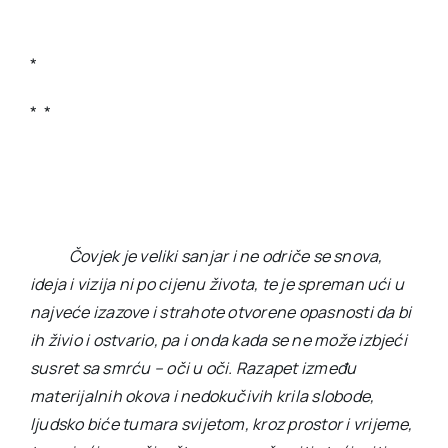
*
* *
Čovjek je veliki sanjar i ne odriče se snova,
ideja i vizija ni po cijenu života, te je spreman ući u
najveće izazove i strahote otvorene opasnosti da bi
ih živio i ostvario, pa i onda kada se ne može izbjeći
susret sa smrću – oči u oči. Razapet između
materijalnih okova i nedokučivih krila slobode,
ljudsko biće tumara svijetom, kroz prostor i vrijeme,