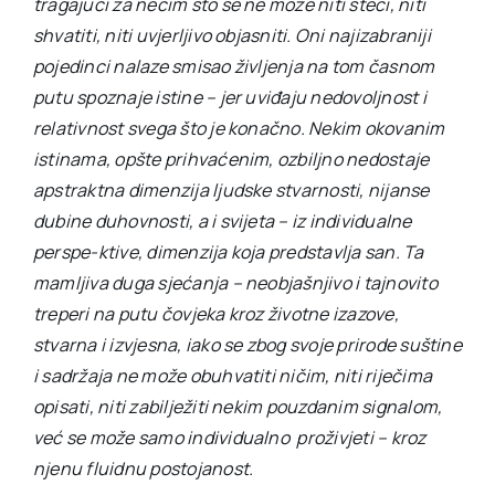
tragajući za nečim što se ne može niti steći, niti
shvatiti, niti uvjerljivo objasniti. Oni najizabraniji
pojedinci nalaze smisao življenja na tom časnom
putu spoznaje istine – jer uviđaju nedovoljnost i
relativnost svega što je konačno. Nekim okovanim
istinama, opšte prihvaćenim, ozbiljno nedostaje
apstraktna dimenzija ljudske stvarnosti, nijanse
dubine duhovnosti, a i svijeta – iz individualne
perspe-ktive, dimenzija koja predstavlja san. Ta
mamljiva duga sjećanja – neobjašnjivo i tajnovito
treperi na putu čovjeka kroz životne izazove,
stvarna i izvjesna, iako se zbog svoje prirode suštine
i sadržaja ne može obuhvatiti ničim, niti riječima
opisati, niti zabilježiti nekim pouzdanim signalom,
već se može samo individualno proživjeti – kroz
njenu fluidnu postojanost.