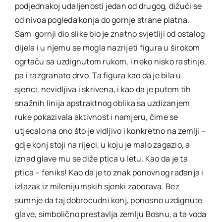
podjednakoj udaljenosti jedan od drugog, dižući se
od nivoa pogleda konja do gornje strane platna.
Sam gornji dio slike bio je znatno svjetliji od ostalog
dijela i u njemu se mogla nazrijeti figura u širokom
ogrtaču sa uzdignutom rukom, i neko nisko rastinje,
pa i razgranato drvo. Ta figura kao da je bila u
sjenci, nevidljiva i skrivena, i kao da je putem tih
snažnih linija apstraktnog oblika sa uzdizanjem
ruke pokazivala aktivnost i namjeru, čime se
utjecalo na ono što je vidljivo i konkretno na zemlji –
gdje konj stoji na rijeci, u koju je malo zagazio, a
iznad glave mu se diže ptica u letu. Kao da je ta
ptica – feniks! Kao da je to znak ponovnog rađanja i
izlazak iz milenijumskih sjenki zaborava. Bez
sumnje da taj dobroćudni konj, ponosno uzdignute
glave, simbolično prestavlja zemlju Bosnu, a ta voda