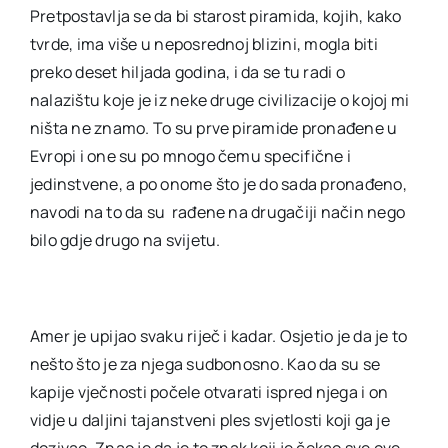
Pretpostavlja se da bi starost piramida, kojih, kako
tvrde, ima više u neposrednoj blizini, mogla biti
preko deset hiljada godina, i da se tu radi o
nalazištu koje je iz neke druge civilizacije o kojoj mi
ništa ne znamo. To su prve piramide pronađene u
Evropi i one su po mnogo čemu specifične i
jedinstvene, a po onome što je do sada pronađeno,
navodi na to da su rađene na drugačiji način nego
bilo gdje drugo na svijetu.
Amer je upijao svaku riječ i kadar. Osjetio je da je to
nešto što je za njega sudbonosno. Kao da su se
kapije vječnosti počele otvarati ispred njega i on
vidje u daljini tajanstveni ples svjetlosti koji ga je
dozivao. Znao je da je to znak koji je čekao sve ove