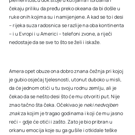
čekaju priliku da pređu preko okeana da bi došle u
ruke onih kojima su i namijenjene. A kad se to i desi
– rijeka suza radosnica se razlije na oba kontinenta
– i u Evropi i u Americi – telefoni zvone, a riječi
nedostaje da se sve to što se želi i iskaže.
Amera opet obuze ona dobro znana čežnja pri kojoj
je gubio osjećaj tjelesnosti, utonut duboko u misli,
da će jednom otići u tu svoju rodnu zemlju, ali je
čekao da se nešto desi što će mu otvoriti put. Nije
znao tačno šta čeka. Očekivao je
neki nedvojben
znak
za kojim je tragao godinama i koji će mu jasno
reći – gdje će otići i zašto. Zato je bio pribran u
orkanu emocija koje su ga gušile i otkidale teške