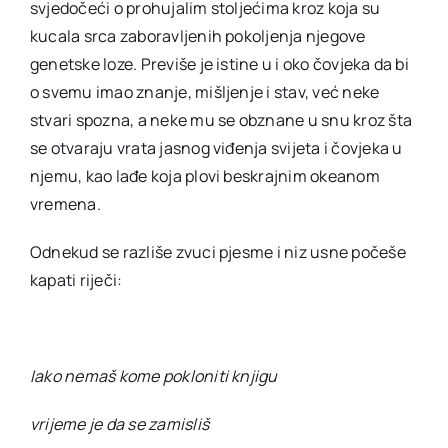
svjedočeći o prohujalim stoljećima kroz koja su
kucala srca zaboravljenih pokoljenja njegove
genetske loze. Previše je istine u i oko čovjeka da bi
o svemu imao znanje, mišljenje i stav, već neke
stvari spozna, a neke mu se obznane u snu kroz šta
se otvaraju vrata jasnog viđenja svijeta i čovjeka u
njemu, kao lađe koja plovi beskrajnim okeanom
vremena.
Odnekud se razliše zvuci pjesme i niz usne počeše
kapati riječi:
Iako nemaš kome pokloniti knjigu
vrijeme je da se zamisliš