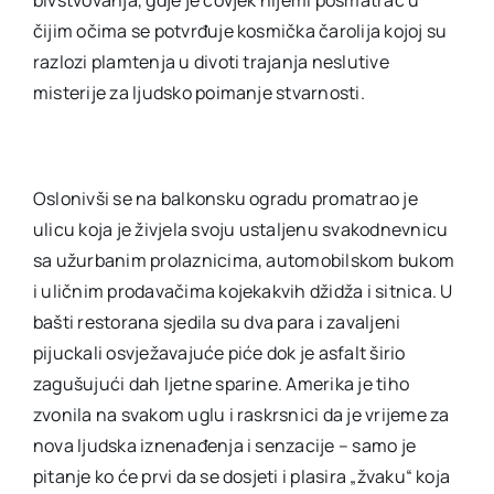
čijim očima se potvrđuje kosmička čarolija kojoj su
razlozi plamtenja u divoti trajanja neslutive
misterije za ljudsko poimanje stvarnosti.
Oslonivši se na balkonsku ogradu promatrao je
ulicu koja je živjela svoju ustaljenu svakodnevnicu
sa užurbanim prolaznicima, automobilskom bukom
i uličnim prodavačima kojekakvih džidža i sitnica. U
bašti restorana sjedila su dva para i zavaljeni
pijuckali osvježavajuće piće dok je asfalt širio
zagušujući dah ljetne sparine. Amerika je tiho
zvonila na svakom uglu i raskrsnici da je vrijeme za
nova ljudska iznenađenja i senzacije – samo je
pitanje ko će prvi da se dosjeti i plasira „žvaku“ koja