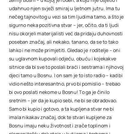
udahnuo njen svježi smiraj u ljetnom jutru. Ima tu
nečeg tajnovitog u vezi sa tim ljudima tamo, a što je
sigurno neka pozitivna stvar – jer, očito, da ti ljudi
nisu okorjeli materijalisti već da pridaju duhovnosti
poseban značaj, ali nekako, tanano, da se to tako
lahko i ne može primjetiti. Gledao je roditelje – oni
su uglavnom kupovali odjeću, obuću i kojekakve
sitnice da bi sve to poslali braći i sestrama i njihovoj
djeci tamo u Bosnu. I on sam je to isto radio – kad bi
vidio nešto interesantno, prvo bi pomislio – trebao
bi ovo poslati nekome u Bosnu! To ga je činilo
sretnim – jer da je kupio sebi, ne bi se obradovao.
Samo bi kupio i gotovo, a ta kupljena stvar ne bi
imala nikakav značaj, dok te stvari kupljene za
Bosnu imaju neku životnost i zrače toplinom i
plemenitošću dok stoje u kutijama i torbama i