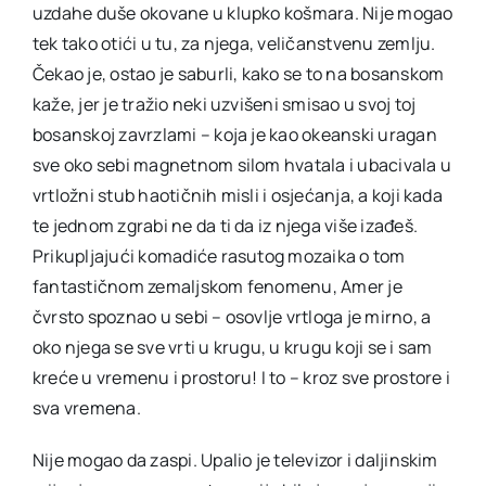
uzdahe duše okovane u klupko košmara. Nije mogao
tek tako otići u tu, za njega, veličanstvenu zemlju.
Čekao je, ostao je saburli, kako se to na bosanskom
kaže, jer je tražio neki uzvišeni smisao u svoj toj
bosanskoj zavrzlami – koja je kao okeanski uragan
sve oko sebi magnetnom silom hvatala i ubacivala u
vrtložni stub haotičnih misli i osjećanja, a koji kada
te jednom zgrabi ne da ti da iz njega više izađeš.
Prikupljajući komadiće rasutog mozaika o tom
fantastičnom zemaljskom fenomenu, Amer je
čvrsto spoznao u sebi – osovlje vrtloga je mirno, a
oko njega se sve vrti u krugu, u krugu koji se i sam
kreće u vremenu i prostoru! I to – kroz sve prostore i
sva vremena.
Nije mogao da zaspi. Upalio je televizor i daljinskim