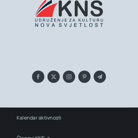
Bringing you the latest news and
insights, Everyday!
Kalendar aktivnosti
Članovi KNS-a