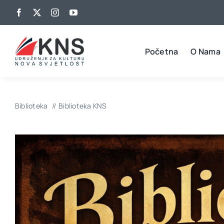
Skip
to
content
Početna
O Nama
Biblioteka
Biblioteka KNS