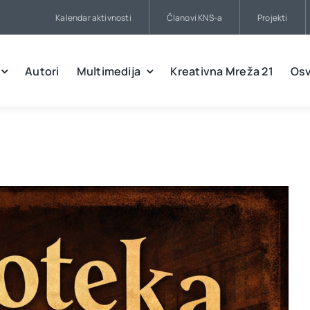
Kalendar aktivnosti
Članovi KNS-a
Projekti
Autori
Multimedija
Kreativna Mreža 21
Osv