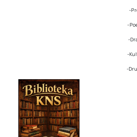
-Pr
-Poe
-Dr
-Kul
-Dru