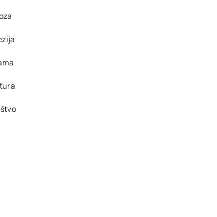
oza
zija
ama
tura
štvo