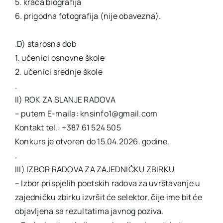
5. kraća biografija
6. prigodna fotografija (nije obavezna).
.D) starosna dob
1. učenici osnovne škole
2. učenici srednje škole
.
II) ROK ZA SLANJE RADOVA
– putem E-maila: knsinfo1@gmail.com
Kontakt tel.: +387 61 524 505
Konkurs je otvoren do 15.04.2026. godine.
.
III) IZBOR RADOVA ZA ZAJEDNIČKU ZBIRKU
– Izbor prispjelih poetskih radova za uvrštavanje u
zajedničku zbirku izvršit će selektor, čije ime bit će
objavljena sa rezultatima javnog poziva.