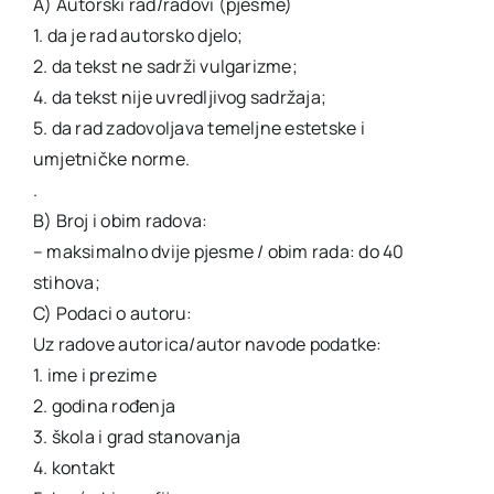
A) Autorski rad/radovi (pjesme)
1. da je rad autorsko djelo;
2. da tekst ne sadrži vulgarizme;
4. da tekst nije uvredljivog sadržaja;
5. da rad zadovoljava temeljne estetske i
umjetničke norme.
.
B) Broj i obim radova:
– maksimalno dvije pjesme / obim rada: do 40
stihova;
C) Podaci o autoru:
Uz radove autorica/autor navode podatke:
1. ime i prezime
2. godina rođenja
3. škola i grad stanovanja
4. kontakt