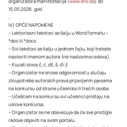
organizatora manifestacija (
www.kns.ba
) do
15.05.2026. god.
.
IV) OPĆE NAPOMENE
– Lektorisani tekstovi se šalju u Word formatu –
*doc ili *docx.
– Svi tekstovi se šalju u jednom fajlu, koji trebate
nasloviti imenom autora (ne naslovima radova).
– Kucati slova č, ć, dž, š, đ i ž
– Organizator ne snose odgovornost u slučaju
zloupotrebe autorskih prava prijavljenih pjesama
na konkursu od strane učesnika ili trećih osoba.
– Učešćem na konkursu svi učesnici pristaju na
uslove konkursa.
– Organizator se ne obavezuje da će sve pristigle
radove objaviti na svom portalu.