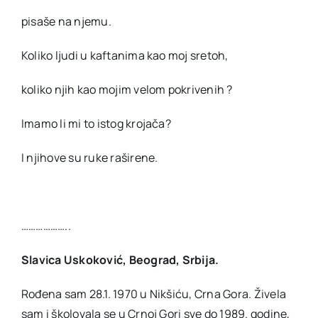
pisaše na njemu.
Koliko ljudi u kaftanima kao moj sretoh,
koliko njih kao mojim velom pokrivenih ?
Imamo li mi to istog krojača?
I njihove su ruke raširene.
………………..
Slavica Uskoković, Beograd, Srbija.
Rođena sam 28.1. 1970 u Nikšiću, Crna Gora. Živela
sam i školovala se u Crnoj Gori sve do 1989. godine,