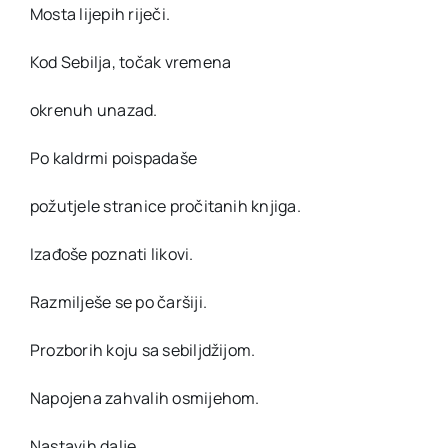
Mosta lijepih riječi.
Kod Sebilja, točak vremena
okrenuh unazad.
Po kaldrmi poispadaše
požutjele stranice pročitanih knjiga.
Izađoše poznati likovi.
Razmilješe se po čaršiji.
Prozborih koju sa sebiljdžijom.
Napojena zahvalih osmijehom.
Nastavih dalje,