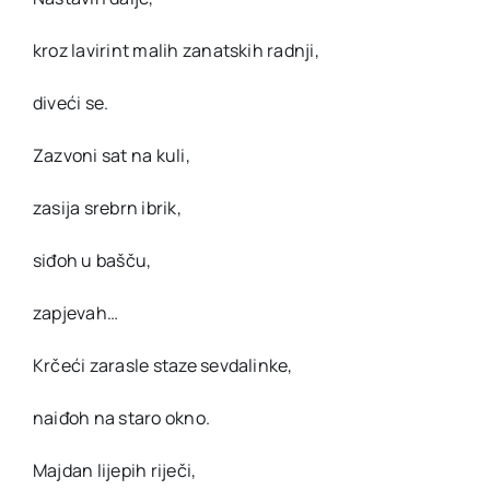
kroz lavirint malih zanatskih radnji,
diveći se.
Zazvoni sat na kuli,
zasija srebrn ibrik,
siđoh u bašču,
zapjevah…
Krčeći zarasle staze sevdalinke,
naiđoh na staro okno.
Majdan lijepih riječi,