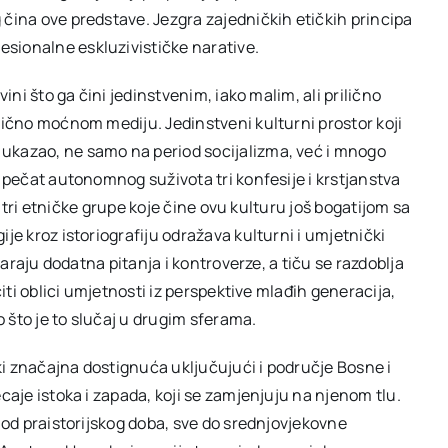
 čina ove predstave. Jezgra zajedničkih etičkih principa
sionalne eskluzivističke narative.
ini što ga čini jedinstvenim, iako malim, ali prilično
lično moćnom mediju. Jedinstveni kulturni prostor koji
ukazao, ne samo na period socijalizma, već i mnogo
a pečat autonomnog suživota tri konfesije i krstjanstva
uz tri etničke grupe koje čine ovu kulturu još bogatijom sa
je kroz istoriografiju odražava kulturni i umjetnički
varaju dodatna pitanja i kontroverze, a tiču se razdoblja
čiti oblici umjetnosti iz perspektive mlađih generacija,
o što je to slučaj u drugim sferama.
ski značajna dostignuća uključujući i područje Bosne i
caje istoka i zapada, koji se zamjenjuju na njenom tlu.
g od praistorijskog doba, sve do srednjovjekovne