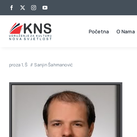
Skip
to
content
Početna
O Nama
proza 1
Š
Sanjin Šahmanović