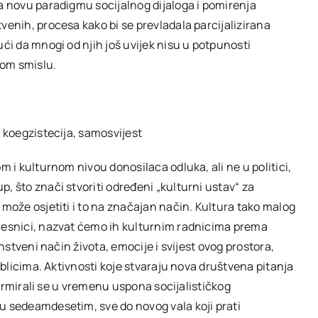
za novu paradigmu socijalnog dijaloga i pomirenja
venih, procesa kako bi se prevladala parcijalizirana
ući da mnogi od njih još uvijek nisu u potpunosti
tom smislu.
, koegzistecija, samosvijest
m i kulturnom nivou donosilaca odluka, ali ne u politici,
, što znači stvoriti određeni „kulturni ustav“ za
 može osjetiti i to na značajan način. Kultura tako malog
učesnici, nazvat ćemo ih kulturnim radnicima prema
instveni način života, emocije i svijest ovog prostora,
 oblicima. Aktivnosti koje stvaraju nova društvena pitanja
 formirali se u vremenu uspona socijalističkog
u sedeamdesetim, sve do novog vala koji prati