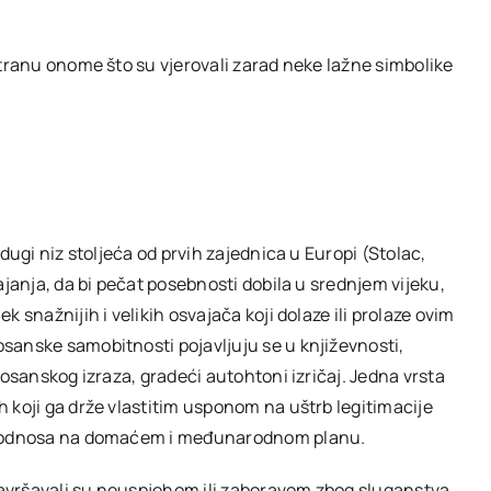
stranu onome što su vjerovali zarad neke lažne simbolike
dugi niz stoljeća od prvih zajednica u Europi (Stolac,
ajanja, da bi pečat posebnosti dobila u srednjem vijeku,
 snažnijih i velikih osvajača koji dolaze ili prolaze ovim
sanske samobitnosti pojavljuju se u književnosti,
bosanskog izraza, gradeći autohtoni izričaj. Jedna vrsta
 koji ga drže vlastitim usponom na uštrb legitimacije
je odnosa na domaćem i međunarodnom planu.
 završavali su neuspjehom ili zaboravom zbog sluganstva