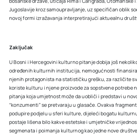
bosanske države, uticaja Rima i Carigrada, Otomanske i 
Jugoslavije kroz samoupravljanje, uz specifičan oblik soc
novoj formi izražavanja interpretirajući aktuealnu društ
Zaključak
U Bosni i Hercegovini kulturno pitanje dobija još nekolik
određenih kulturnih institucija, nemogućnosti finansira
njenih protagonista na statističku grešku, za različite svr
koriste kulturu i njene proizvode za sopstvene potrebe na
pitanja koja umjetnost može da uobliči i predstavi u no
“konzumenti” se pretvaraju u glasače. Ovakva fragmentac
podupire podjelu u sferi kulture, dijeleći bogatu kultur
postaje lišena bilo kakve estetske i umjetničke vrijednos
segmenata i poimanja kulturnog kao jedne nove društvene