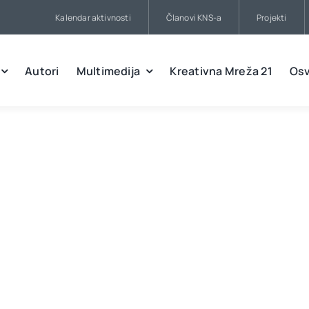
Kalendar aktivnosti
Članovi KNS-a
Projekti
Autori
Multimedija
Kreativna Mreža 21
Osv