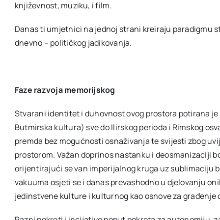
književnost, muziku, i film.
Danas ti umjetnici na jednoj strani kreiraju paradigmu 
dnevno – političkog jadikovanja.
Faze razvoja memorijskog
Stvarani identitet i duhovnost ovog prostora potirana je 
Butmirska kultura) sve do Ilirskog perioda i Rimskog osv
premda bez mogućnosti osnaživanja te svijesti zbog uvijek
prostorom. Važan doprinos nastanku i deosmanizaciji bo
orijentirajući se van imperijalnog kruga uz sublimaciju 
vakuuma osjeti se i danas prevashodno u djelovanju onih
jedinstvene kulture i kulturnog kao osnove za građen
Razni pokreti i incijative poput pokreta za autonomiju,