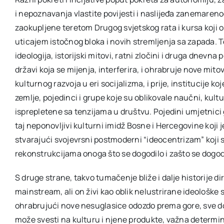
i nepoznavanja vlastite povijesti i naslijeđa zanemareno
zaokupljene teretom Drugog svjetskog rata i kursa koji o
uticajem istočnog bloka i novih stremljenja sa zapada. Te
ideologija, istorijski mitovi, ratni zločini i druga dnevna
državi koja se mijenja, interferira, i ohrabruje nove mit
kulturnog razvoja u eri socijalizma, i prije, institucije
zemlje, pojedinci i grupe koje su oblikovale naučni, kultu
isprepletene sa tenzijama u društvu. Pojedini umjetnici 
taj neponovljivi kulturni imidž Bosne i Hercegovine koji j
stvarajući svojevrsni postmoderni “ideocentrizam” koji 
rekonstrukcijama onoga što se dogodilo i zašto se dogodi
S druge strane, takvo tumačenje bliže i dalje historije dir
mainstream, ali on živi kao oblik nelustrirane ideološke 
ohrabrujući nove nesuglasice odozdo prema gore, sve do p
može svesti na kulturu i njene produkte, važna determin