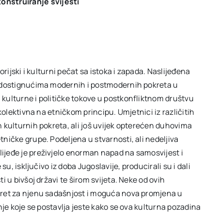
konstruiranje
svijesti
orijski i kulturni pečat sa istoka i zapada. Naslijeđena
m dostignućima modernih i postmodernih pokreta u
kulturne i političke tokove u postkonfliktnom društvu
kolektivna na etničkom principu. Umjetnici iz različitih
h kulturnih pokreta, ali još uvijek opterećen duhovima
ničke grupe. Podeljena u stvarnosti, ali nedeljiva
ijeđe je preživjelo enorman napad na samosvijest i
su, isključivo iz doba Jugoslavije, producirali su i dali
i u bivšoj državi te širom svijeta. Neke od ovih
eret za njenu sadašnjost i moguća nova promjena u
nje koje se postavlja jeste kako se ova kulturna pozadina