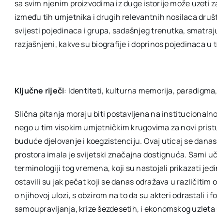
sa svim njenim proizvodima iz duge istorije može uzeti 
između tih umjetnika i drugih relevantnih nosilaca društ
svijesti pojedinaca i grupa, sadašnjeg trenutka, smatraj
razjašnjeni, kakve su biografije i doprinos pojedinaca u 
Ključne riječi
: Identiteti, kulturna memorija, paradigma
Slična pitanja moraju biti postavljena na institucionalno
nego u tim visokim umjetničkim krugovima za novi pristup
buduće djelovanje i koegzistenciju. Ovaj uticaj se danas
prostora imala je svijetski značajna dostignuća. Sami 
terminologiji tog vremena, koji su nastojali prikazati jed
ostavili su jak pečat koji se danas odražava u različitim
o njihovoj ulozi, s obzirom na to da su akteri odrastali i
samoupravljanja, krize šezdesetih, i ekonomskog uzleta 