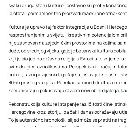
svaku drugu sferu kulture i doslovno su protiv konačnog
je oteta i permamnentno proizvodi maskirane etno-konfe
Kultura je upravo taj faktor integracije u Bosni i Hercegov
rasprostranjenim u svijetu i kreativnim potencijalom pri
nije zasnovan na zajedničkim prostorima na kojima sam 
duže, od srednjeg vijeka, gdje je bosanska kultura dobil
koji je bio jedina državna religija u Evropi u to vrijeme, 
svim drugim raznolikostima. Perspektiva i značaj mitologi
pokret, razni povijesni događaji su još uvijek nejasni i st
80-ih prošlog stoljeća. Ponekad se čini da kultura i razli
komuniciraju i pokušavaju stvoriti novi oblik dijaloga, ka
Rekonstrukcija kulture i stapanje različitosti čine istin
Hercegovine kroz istoriju, pa čak i danas odražavaju utje
To je autentično hronološki slijed može se pratiti natra