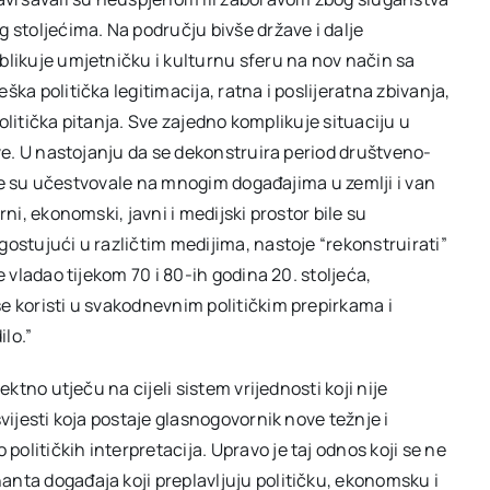
g stoljećima. Na području bivše države i dalje
blikuje umjetničku i kulturnu sferu na nov način sa
ška politička legitimacija, ratna i poslijeratna zbivanja,
 politička pitanja. Sve zajedno komplikuje situaciju u
ove. U nastojanju da se dekonstruira period društveno-
 koje su učestvovale na mnogim događajima u zemlji i van
rni, ekonomski, javni i medijski prostor bile su
gostujući u različtim medijima, nastoje “rekonstruirati”
e vladao tijekom 70 i 80-ih godina 20. stoljeća,
se koristi u svakodnevnim političkim prepirkama i
lo.”
ektno utječu na cijeli sistem vrijednosti koji nije
svijesti koja postaje glasnogovornik nove težnje i
olitičkih interpretacija. Upravo je taj odnos koji se ne
anta događaja koji preplavljuju političku, ekonomsku i