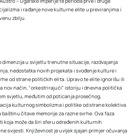
Austro – Ugarske imperije te perioda prve i druge
ijalizma i rađanje nove kulturne elite u previranjima i
venu zbilju.
o dimenzija u svijetlu trenutne situacije, razdvajanja
nja, nedostatka novih projekata i svođenje kulture i
he od strane političkih elita. Upravo te elite ignorišu ili
 nov način, “orkestrirajući” istoriju i dnevna politička
vom svjetlu, međutim od poticanja prosečnog,
ija kulturnog simbolizma i politike od strane kolektiva
nu baštinu čitave memorije za razne svrhe. Ova faza
ti koja može da širi sferu određenih kulturnih
 svijesti. Književnost je uvijek sjajan primjer očuvanja