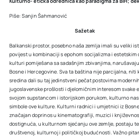
Kulturn
o- etička
odrednica kao paradigma
za BIH
; de
Piše: Sanjin Šahmanović
Sažetak
Balkanski prostor, posebno naša zemlja imali su veliki ist
povijest u kombinaciji s epohom socijalizma i estetski
kulturi pomiješana sa sadašnjim zbivanjima, narušavaju 
Bosne i Hercegovine. Sva ta baština nije parcijalna, niti 
sredina dali su taj jedinstveni pečat postovima moderni
jugoslavenske prošlosti i djelomičnim interesom svake et
svojom supstancom i istorijskom porukom, kulturno nasl
simbole ove kulture. Kulturni radnici i umjetnici iz Bosne 
značajan doprinos u kinematografiji, muzici i književnost
dostignuća, u kulturnom sjećanju ove zemlje, postaju t
društvenoj, kulturnoj i političkoj budućnosti. Važno pita