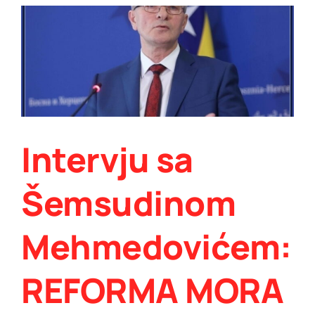
Intervju sa
Šemsudinom
Mehmedovićem:
REFORMA MORA