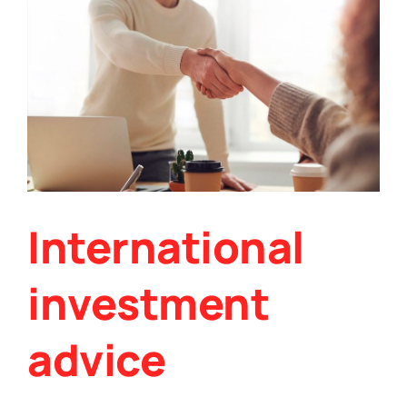
Saopćenje
za
javnost-
3
International
investment
advice