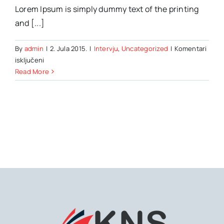
Lorem Ipsum is simply dummy text of the printing
and [...]
By
admin
|
2. Jula 2015.
|
Intervju
,
Uncategorized
|
Komentari
za
isključeni
International
Read More
investment
advice