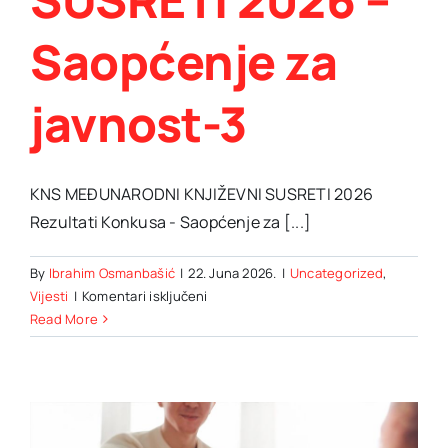
Saopćenje za
javnost-3
KNS MEĐUNARODNI KNJIŽEVNI SUSRETI 2026
Rezultati Konkusa - Saopćenje za [...]
By
Ibrahim Osmanbašić
|
22. Juna 2026.
|
Uncategorized
,
za
Vijesti
|
Komentari isključeni
KNS
Read More
MEĐUNARODNI
KNJIŽEVNI
SUSRETI
2026
–