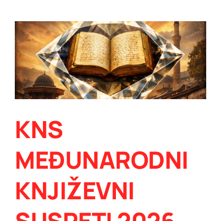
Šemsudinom
Mehmedovićem:
REFORMA
MORA
I
POSTATI
ODGOVORNOST,
A
NE
POLITIČKA
RETORIKA
KNS
MEĐUNARODNI
KNJIŽEVNI
SUSRETI 2026 –