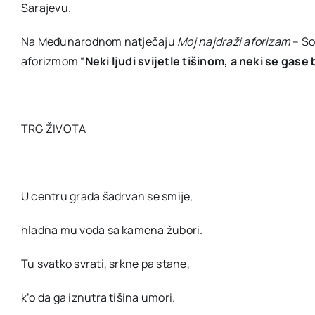
Sarajevu.
Na Međunarodnom natječaju
Moj najdraži aforizam
– So
aforizmom “
Neki ljudi svijetle tišinom, a neki se gas
TRG ŽIVOTA
U centru grada šadrvan se smije,
hladna mu voda sa kamena žubori.
Tu svatko svrati, srkne pa stane,
k’o da ga iznutra tišina umori.