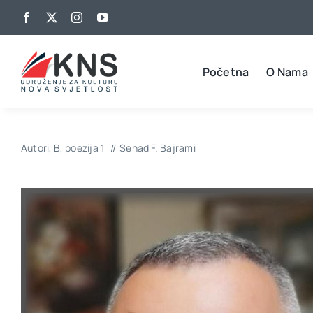
Skip
to
content
Početna
O Nama
Autori
B
poezija 1
Senad F. Bajrami