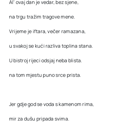
Al’ ovaj dan je vedar, bez sjene,
na trgu tražim tragove mene.
Vrijeme je iftara, večer ramazana,
u svakoj se kući razliva toplina stana.
U bistroj rijeci odsjaj neba blista.
na tom mjestu puno srce prista.
Jer gdje god se voda s kamenom rima,
mir za dušu pripada svima.