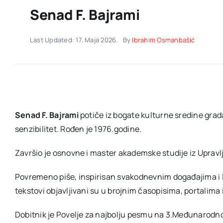
Senad F. Bajrami
Last Updated: 17. Maja 2026.
By
Ibrahim Osmanbašić
Senad F. Bajrami
potiče iz bogate kulturne sredine grad
senzibilitet. Rođen je 1976.godine.
Završio je osnovne i master akademske studije iz Uprav
Povremeno piše, inspirisan svakodnevnim događajima i li
tekstovi objavljivani su u brojnim časopisima, portalima 
Dobitnik je Povelje za najbolju pesmu na 3.Međunarodn