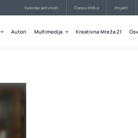
Kalendar aktivnosti
Članovi KNS-a
Projekti
Autori
Multimedija
Kreativna Mreža 21
Osv