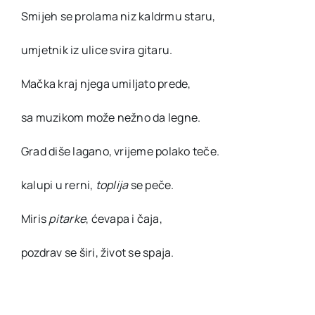
Smijeh se prolama niz kaldrmu staru,
umjetnik iz ulice svira gitaru.
Mačka kraj njega umiljato prede,
sa muzikom može nežno da legne.
Grad diše lagano, vrijeme polako teče.
kalupi u rerni,
toplija
se peče.
Miris
pitarke
, ćevapa i čaja,
pozdrav se širi, život se spaja.