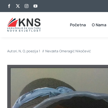
Skip
to
content
Početna
O Nama
Autori
N
O
poezija 1
Nevzeta Omeragić Nikočević