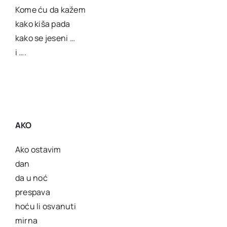
Kome ću da kažem
kako kiša pada
kako se jeseni …
i ….
AKO
Ako ostavim
dan
da u noć
prespava
hoću li osvanuti
mirna