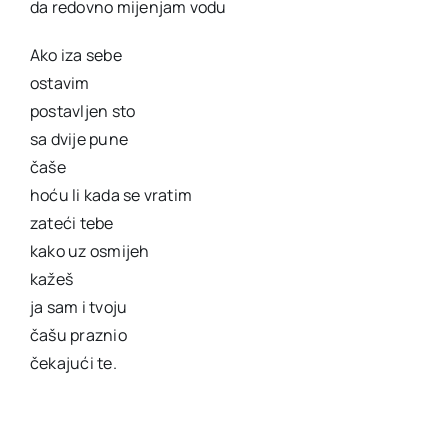
da redovno mijenjam vodu
Ako iza sebe
ostavim
postavljen sto
sa dvije pune
čaše
hoću li kada se vratim
zateći tebe
kako uz osmijeh
kažeš
ja sam i tvoju
čašu praznio
čekajući te.