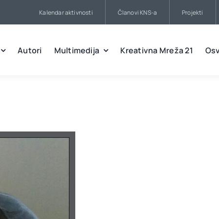
Kalendar aktivnosti
Članovi KNS-a
Projekti
Autori
Multimedija
Kreativna Mreža 21
Osv