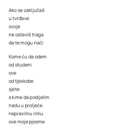
Ako se zaključaš
u tvrđave
svoje
ne ostaviš traga
da te mogu naći
Kome ću da odem
od studeni
ove
od tjeskobe
sjete
s kime da podijelim
nadu u proljeće
nepravilnu rimu
ove moje pjesme