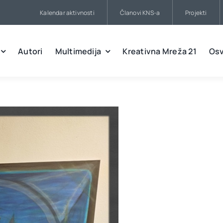
Kalendar aktivnosti
Članovi KNS-a
Projekti
Autori
Multimedija
Kreativna Mreža 21
Osv