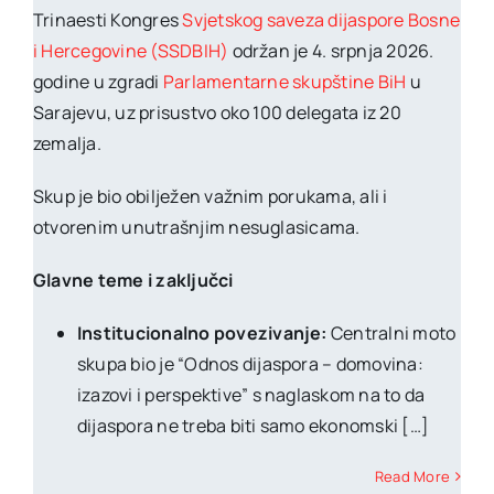
Trinaesti Kongres
Svjetskog saveza dijaspore Bosne
i Hercegovine (SSDBIH)
održan je 4. srpnja 2026.
godine u zgradi
Parlamentarne skupštine BiH
u
Sarajevu, uz prisustvo oko 100 delegata iz 20
zemalja.
Skup je bio obilježen važnim porukama, ali i
otvorenim unutrašnjim nesuglasicama.
Glavne teme i zaključci
Institucionalno povezivanje:
Centralni moto
skupa bio je “Odnos dijaspora – domovina:
izazovi i perspektive” s naglaskom na to da
dijaspora ne treba biti samo ekonomski […]
Read More