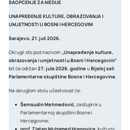
SAOPĆENJE ZA MEDIJE
UNAPREĐENJE KULTURE, OBRAZOVANJA I
UMJETNOSTI U BOSNI I HERCEGOVINI
Sarajevo, 21. juli 2026.
Okrugli sto pod nazivom
„Unapređenje kulture,
obrazovanja i umjetnosti u Bosni i Hercegovini“
bit će održan
27. jula 2026. godine
u
Bijeloj sali
Parlamentarne skupštine Bosne i Hercegovine
.
Na okruglom stolu učestvovat će:
Šemsudin Mehmedović
, zastupnik u
Parlamentarnoj skupštini Bosne i
Hercegovine;
prof. Zlatan Muhamed Hrenovica
, kulturni