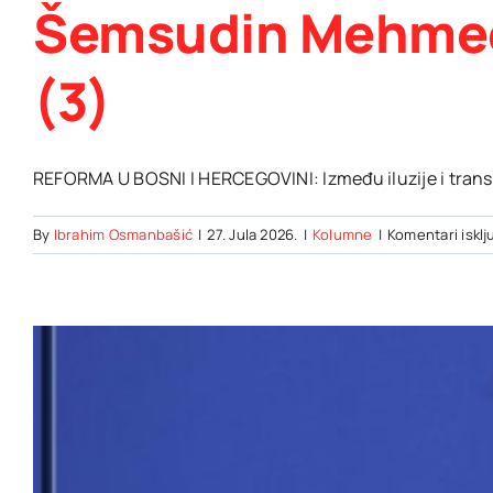
Šemsudin Mehme
(3)
REFORMA U BOSNI I HERCEGOVINI: Između iluzije i transfo
By
Ibrahim Osmanbašić
|
27. Jula 2026.
|
Kolumne
|
Komentari isklj