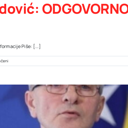
dović: ODGOVORNO
rmacije Piše: [...]
za
učeni
Šemsudin
Mehmedović:
ODGOVORNOST
BEZ
ADRESE
(3)