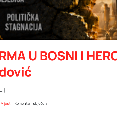
RMA U BOSNI I HERC
dović
..]
za
,
Vijesti
|
Komentari isključeni
Nova
knjiga: