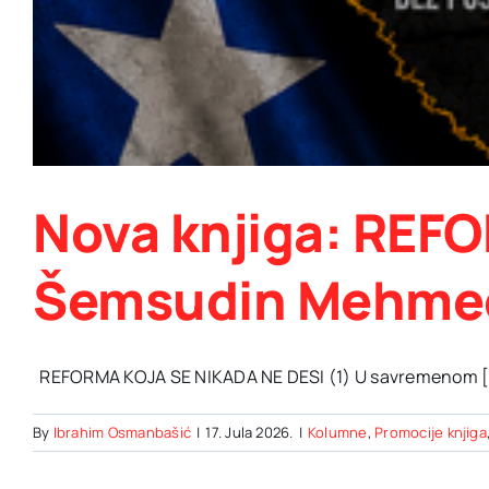
Nova knjiga: REFO
Šemsudin Mehme
REFORMA KOJA SE NIKADA NE DESI (1) U savremenom [.
By
Ibrahim Osmanbašić
|
17. Jula 2026.
|
Kolumne
,
Promocije knjiga