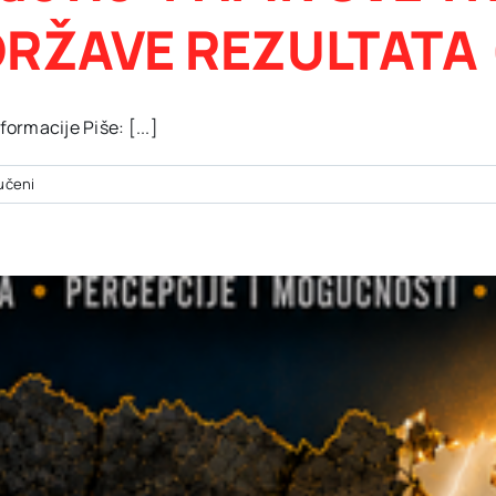
DRŽAVE REZULTATA 
rmacije Piše: [...]
za
jučeni
Šemsudin
Mehmedović:
PAPIR
SVE
TRPI:
DRŽAVA
STRATEGIJA
BEZ
DRŽAVE
REZULTATA
(2)