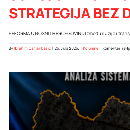
STRATEGIJA BEZ 
REFORMA U BOSNI I HERCEGOVINI: Između iluzije i transfo
By
Ibrahim Osmanbašić
|
25. Jula 2026.
|
Kolumne
|
Komentari iskl