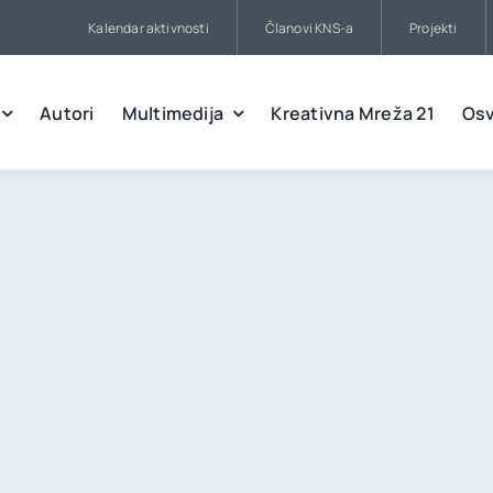
Kalendar aktivnosti
Članovi KNS-a
Projekti
Autori
Multimedija
Kreativna Mreža 21
Osv