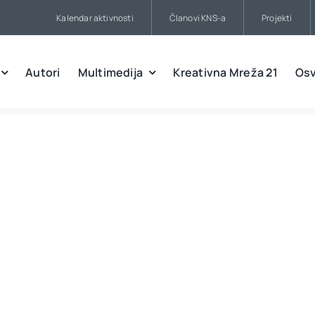
Kalendar aktivnosti
Članovi KNS-a
Projekti
Autori
Multimedija
Kreativna Mreža 21
Osv